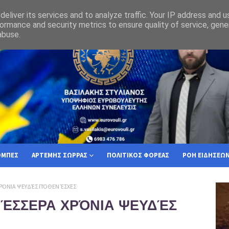
17 : Ενα επαίσχυντο γαϊτανάκι ευθυνών που προκάλεσε τον θάνατο 57 συνα
eliver its services and to analyze traffic. Your IP address and 
υργική απόφαση του 2006 αποκαλύπτει την μακροχρόνια Οθωμανόλαγνεία 
ormance and security metrics to ensure quality of service, gen
abuse.
ΟΜΠΕΣ
ΑΡΤΕΜΗΣ ΣΩΡΡΑΣ
ΠΟΛΙΤΙΚΟΣ ΦΟΡΕΑΣ
ΡΟΗ ΕΙΔΗΣΕΩ
ΧΡΌΝΙΑ ΨΕΥΔΈΣ ΠΌΘΕΝ ΈΣΧΕΣ
 ΤΈΣΣΕΡΑ ΧΡΌΝΙΑ ΨΕΥΔΈΣ