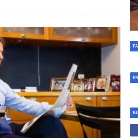
F
ΡΑ
Κ