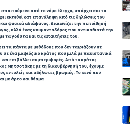
 απαιτούμενο από το νόμο έλεγχο, υπάρχει και το
χει εκτεθεί κατ επανάληψη από τις δηλώσεις του
ς και φυσικά αδιάφανος. Διαιωνίζει την πεποίθησή
υργός, αλλά ένας κουμανταδόρος που αντικαθιστά την
με τα γούστα και τις απαιτήσεις του.
τει τα πάντα με μεθόδους που δεν ταιριάζουν σε
υ σε ένα μαφιόζικο κράτος που μιλά με πακιστανικά
και επιβάλλει συμπεριφορές. Από το κράτος
κος Μητσοτάκης με τη διακυβέρνησή του, έχουμε
υς εντολείς και αδήλωτες βρωμιές. Το κενό που
ι με άρτο και θέαμα