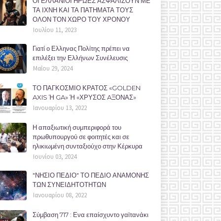
ΟΙ ΕΛΛΑΝΙΟΙ ΗΡΩΕΣ ΑΣΦΑΛΙΖΟΥΝ ΜΕ
ΤΑ ΙΧΝΗ ΚΑΙ ΤΑ ΠΑΤΗΜΑΤΑ ΤΟΥΣ
ΟΛΟΝ ΤΟΝ ΧΩΡΟ ΤΟΥ ΧΡΟΝΟΥ
Ιουλίου 11, 2023
Γιατί ο Ελληνας Πολίτης πρέπει να
επιλέξει την Ελλήνων Συνέλευσις
Μαΐου 29, 2024
ΤΟ ΠΑΓΚΟΣΜΙΟ ΚΡΑΤΟΣ «GOLDEN
AXIS Ή GA» Ή «ΧΡΥΣΟΣ AΞΟΝΑΣ»
Ιανουαρίου 13, 2022
Η απαξιωτική συμπεριφορά του
πρωθυπουργού σε φοιτητές και σε
ηλικιωμένη συνταξιούχο στην Κέρκυρα
Ιουνίου 03, 2024
"ΝΗΣΙΟ ΠΕΔΙΟ" ΤΟ ΠΕΔΙΟ ΑΝΑΜΟΝΗΣ
ΤΩΝ ΣΥΝΕΙΔΗΤΟΤΗΤΩΝ
Ιανουαρίου 08, 2022
Σύμβαση 717 : Ενα επαίσχυντο γαϊτανάκι