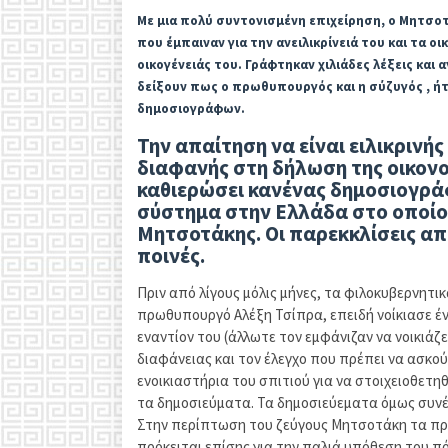
Με μια πολύ συντονισμένη επιχείρηση, ο Μητσ
που έμπαιναν για την ανειλικρίνειά του και τα ο
οικογένειάς του. Γράφτηκαν χιλιάδες λέξεις και 
δείξουν πως ο πρωθυπουργός και η σύζυγός , ή
δημοσιογράφων.
Την απαίτηση να είναι ειλικριν
διαφανής στη δήλωση της οικονο
καθιερώσει κανένας δημοσιογρ
σύστημα στην Ελλάδα στο οποίο 
Μητσοτάκης. Οι παρεκκλίσεις α
ποινές.
Πριν από λίγους μόλις μήνες, τα φιλοκυβερνητ
πρωθυπουργό Αλέξη Τσίπρα, επειδή νοίκιασε έν
εναντίον του (άλλωτε τον εμφάνιζαν να νοικιάζει
διαφάνειας και τον έλεγχο που πρέπει να ασκο
ενοικιαστήρια του σπιτιού για να στοιχειοθετη
τα δημοσιεύματα. Τα δημοσιεύεματα όμως συνέχι
Στην περίπτωση του ζεύγους Μητσοτάκη τα πράγ
πρόκειται επίσης για την παλιά υπόθεση του πό