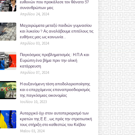
ευθυνών που προκάλεσε τον θάνατο 57
συνανθρώπων μας
Απριλίου 24, 2024
Μαχαιρώματα μεταξύ παιδιών γυμνασίου
και λυκείου ? Ας αναλάβουμε επιτέλους τις
ευθήνες μας ως κοινωνία...
Απριλίου 03, 2024
Παγκόσμιος προβληματισμός : Η.Π.Α και
Ευρώπη ένα βήμα πριν την ολική
κατάρρευση
Απριλίου 07, 2024
Η αυξανόμενη τάση αποδολαριοποίησης
και ο επερχόμενος επαναπροσδιορισμός
της παγκόσμιας οικονομίας
Ιουλίου 10, 2023
Αυταρχικό όχι στον αυτοπεριορισμό των
κρατών της Ε.Ε , ως πρός την στρατιωτική
τους στήριξη στο καθεστώς του Κιέβου
Μαΐου 03, 2024