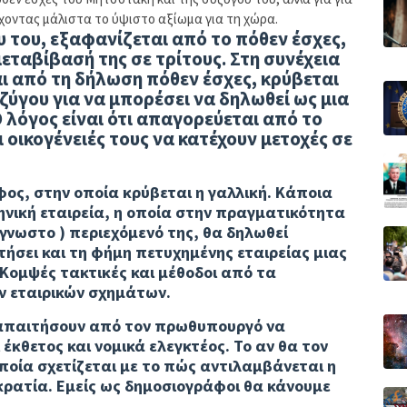
έχοντας μάλιστα το ύψιστο αξίωμα για τη χώρα.
υ του, εξαφανίζεται από το πόθεν έσχες,
μεταβίβασή της σε τρίτους.
Στη συνέχεια
αι από τη δήλωση πόθεν έσχες, κρύβεται
υζύγου για να μπορέσει να δηλωθεί ως μια
Ο λόγος είναι ότι απαγορεύεται από το
 οικογένειές τους να κατέχουν μετοχές σε
φος, στην οποία κρύβεται η γαλλική. Κάποια
ηνική εταιρεία, η οποία στην πραγματικότητα
άγνωστο ) περιεχόμενό της, θα δηλωθεί
σει και τη φήμη πετυχημένης εταιρείας μιας
Κομψές τακτικές και μέθοδοι από τα
 εταιρικών σχημάτων.
 απαιτήσουν από τον πρωθυπουργό να
 έκθετος και νομικά ελεγκτέος.
Το αν θα τον
οποία σχετίζεται με το πώς αντιλαμβάνεται η
κρατία. Εμείς ως δημοσιογράφοι θα κάνουμε