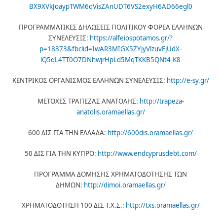
BX9XVkJoaypTWM6qVisZAnUDT6VS2exyH6AD66egl0
ΠΡΟΓΡΑΜΜΑΤΙΚΕΣ ΔΗΛΩΣΕΙΣ ΠΟΛΙΤΙΚΟΥ ΦΟΡΕΑ ΕΛΛΗΝΩΝ
ΣΥΝΕΛΕΥΣΙΣ:
https://alfeiospotamos.gr/?
p=18373&fbclid=IwAR3MIGX5ZYjyVlzuvEjUdX-
lQ5qL4TT0O7DNhwjrHpLd5MqTKKB5QNt4-K8
ΚΕΝΤΡΙΚΟΣ ΟΡΓΑΝΙΣΜΟΣ ΕΛΛΗΝΩΝ ΣΥΝΕΛΕΥΣΙΣ:
http://e-sy.gr/
ΜΕΤΟΧΕΣ ΤΡΑΠΕΖΑΣ ΑΝΑΤΟΛΗΣ:
http://trapeza-
anatolis.oramaellas.gr/
600 ΔΙΣ ΓΙΑ ΤΗΝ ΕΛΛΑΔΑ:
http://600dis.oramaellas.gr/
50 ΔΙΣ ΓΙΑ ΤΗΝ ΚΥΠΡΟ:
http://www.endcyprusdebt.com/
ΠΡΟΓΡΑΜΜΑ ΔΟΜΗΣΗΣ ΧΡΗΜΑΤΟΔΟΤΗΣΗΣ ΤΩΝ
ΔΗΜΩΝ:
http://dimoi.oramaellas.gr/
ΧΡΗΜΑΤΟΔΟΤΗΣΗ 100 ΔΙΣ Τ.Χ.Σ.:
http://txs.oramaellas.gr/