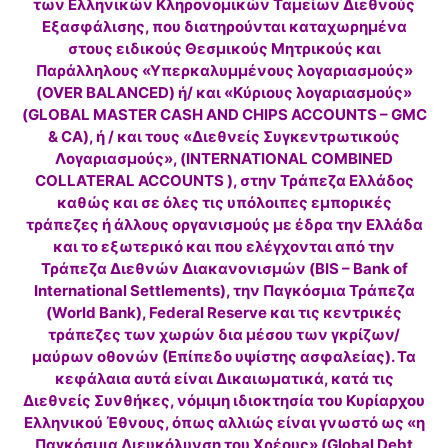
των Ελληνικών Κληρονομικών Ταμείων Διεθνούς
Εξασφάλισης, που διατηρούνται καταχωρημένα
στους ειδικούς Θεσμικούς Μητρικούς και
Παράλληλους «Υπερκαλυμμένους λογαριασμούς»
(OVER BALANCED) ή/ και «Κύριους λογαριασμούς»
(GLOBAL MASTER CASH AND CHIPS ACCOUNTS – GMC
& CA), ή / και τους «Διεθνείς Συγκεντρωτικούς
Λογαριασμούς», (INTERNATIONAL COMBINED
COLLATERAL ACCOUNTS ), στην Τράπεζα Ελλάδος
καθώς και σε όλες τις υπόλοιπες εμπορικές
τράπεζες ή άλλους οργανισμούς με έδρα την Ελλάδα
και το εξωτερικό και που ελέγχονται από την
Τράπεζα Διεθνών Διακανονισμών (BIS – Bank of
International Settlements), την Παγκόσμια Τράπεζα
(World Bank), Federal Reserve και τις κεντρικές
τράπεζες των χωρών δια μέσου των γκρίζων/
μαύρων οθονών (Επίπεδο υψίστης ασφαλείας). Τα
κεφάλαια αυτά είναι Δικαιωματικά, κατά τις
Διεθνείς Συνθήκες, νόμιμη ιδιοκτησία του Κυρίαρχου
Ελληνικού Έθνους, όπως αλλιώς είναι γνωστό ως «η
Παγκόσμια Διευκόλυνση του Χρέους» (Global Debt