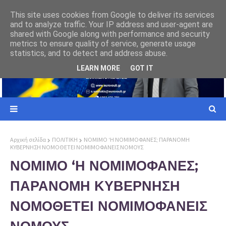
ΕΥΡΩΠΑΙΚΗ ΕΝΩΣΗ
This site uses cookies from Google to deliver its services
and to analyze traffic. Your IP address and user-agent are
ι σε
Γιατί ο Ελληνας Πολίτης πρέπει να επιλέξει την Ελλήνων Συνέλευσις
shared with Google along with performance and security
metrics to ensure quality of service, generate usage
statistics, and to detect and address abuse.
LEARN MORE
GOT IT
Αρχική σελίδα
ΠΟΛΙΤΙΚΗ
ΝΟΜΙΜΟ ‘Η ΝΟΜΙΜΟΦΑΝΕΣ; ΠΑΡΑΝΟΜΗ
ΚΥΒΕΡΝΗΣΗ ΝΟΜΟΘΕΤΕΙ ΝΟΜΙΜΟΦΑΝΕΙΣ ΝΟΜΟΥΣ
ΝΟΜΙΜΟ ‘Η ΝΟΜΙΜΟΦΑΝΕΣ;
ΠΑΡΑΝΟΜΗ ΚΥΒΕΡΝΗΣΗ
ΝΟΜΟΘΕΤΕΙ ΝΟΜΙΜΟΦΑΝΕΙΣ