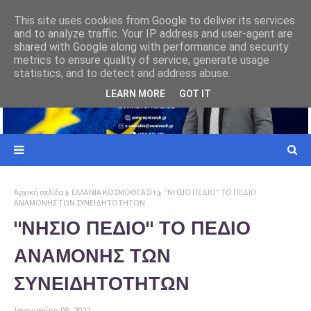
ΕΥΡΩΠΑΙΚΗ ΕΝΩΣΗ
This site uses cookies from Google to deliver its services
and to analyze traffic. Your IP address and user-agent are
ι σε
Γιατί ο Ελληνας Πολίτης πρέπει να επιλέξει την Ελλήνων Συνέλευσις
shared with Google along with performance and security
metrics to ensure quality of service, generate usage
statistics, and to detect and address abuse.
LEARN MORE
GOT IT
Αρχική σελίδα
ΕΛΛΑΝΙΑ ΚΟΣΜΟΘΕΑΣΗ
"ΝΗΣΙΟ ΠΕΔΙΟ" ΤΟ ΠΕΔΙΟ
ΑΝΑΜΟΝΗΣ ΤΩΝ ΣΥΝΕΙΔΗΤΟΤΗΤΩΝ
"ΝΗΣΙΟ ΠΕΔΙΟ" ΤΟ ΠΕΔΙΟ
ΑΝΑΜΟΝΗΣ ΤΩΝ
ΣΥΝΕΙΔΗΤΟΤΗΤΩΝ
Ιανουαρίου 08, 2022