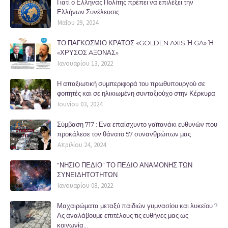
Γιατί ο Ελληνας Πολίτης πρέπει να επιλέξει την
Ελλήνων Συνέλευσις
Μαΐου 29, 2024
ΤΟ ΠΑΓΚΟΣΜΙΟ ΚΡΑΤΟΣ «GOLDEN AXIS Ή GA» Ή
«ΧΡΥΣΟΣ AΞΟΝΑΣ»
Ιανουαρίου 13, 2022
Η απαξιωτική συμπεριφορά του πρωθυπουργού σε
φοιτητές και σε ηλικιωμένη συνταξιούχο στην Κέρκυρα
Ιουνίου 03, 2024
Σύμβαση 717 : Ενα επαίσχυντο γαϊτανάκι ευθυνών που
προκάλεσε τον θάνατο 57 συνανθρώπων μας
Απριλίου 24, 2024
"ΝΗΣΙΟ ΠΕΔΙΟ" ΤΟ ΠΕΔΙΟ ΑΝΑΜΟΝΗΣ ΤΩΝ
ΣΥΝΕΙΔΗΤΟΤΗΤΩΝ
Ιανουαρίου 08, 2022
Μαχαιρώματα μεταξύ παιδιών γυμνασίου και λυκείου ?
Ας αναλάβουμε επιτέλους τις ευθήνες μας ως
κοινωνία...