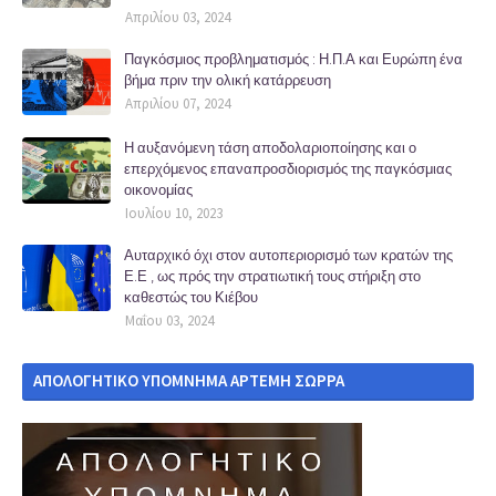
Απριλίου 03, 2024
Παγκόσμιος προβληματισμός : Η.Π.Α και Ευρώπη ένα
βήμα πριν την ολική κατάρρευση
Απριλίου 07, 2024
Η αυξανόμενη τάση αποδολαριοποίησης και ο
επερχόμενος επαναπροσδιορισμός της παγκόσμιας
οικονομίας
Ιουλίου 10, 2023
Αυταρχικό όχι στον αυτοπεριορισμό των κρατών της
Ε.Ε , ως πρός την στρατιωτική τους στήριξη στο
καθεστώς του Κιέβου
Μαΐου 03, 2024
ΑΠΟΛΟΓΗΤΙΚΟ ΥΠΟΜΝΗΜΑ ΑΡΤΕΜΗ ΣΩΡΡΑ