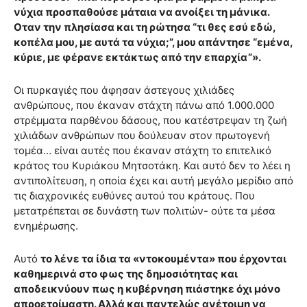
νύχια προσπαθούσε μάταια να ανοίξει τη μάνικα.
Οταν την πλησίασα και τη ρώτησα “τι θες εσύ εδώ,
κοπέλα μου, με αυτά τα νύχια;”, μου απάντησε “εμένα,
κύριε, με φέρανε εκτάκτως από την επαρχία”».
Οι πυρκαγιές που άφησαν άστεγους χιλιάδες
ανθρώπους, που έκαναν στάχτη πάνω από 1.000.000
στρέμματα παρθένου δάσους, που κατέστρεψαν τη ζωή
χιλιάδων ανθρώπων που δούλευαν στον πρωτογενή
τομέα… είναι αυτές που έκαναν στάχτη το επιτελικό
κράτος του Κυριάκου Μητσοτάκη. Και αυτό δεν το λέει η
αντιπολίτευση, η οποία έχει και αυτή μεγάλο μερίδιο από
τις διαχρονικές ευθύνες αυτού του κράτους. Που
μετατρέπεται σε δυνάστη των πολιτών- ούτε τα μέσα
ενημέρωσης.
Αυτό
το λένε τα ίδια τα «ντοκουμέντα» που έρχονται
καθημερινά στο φως της δημοσιότητας και
αποδεικνύουν πως η κυβέρνηση πιάστηκε όχι μόνο
απροετοίμαστη. Αλλά και παντελώς ανέτοιμη να