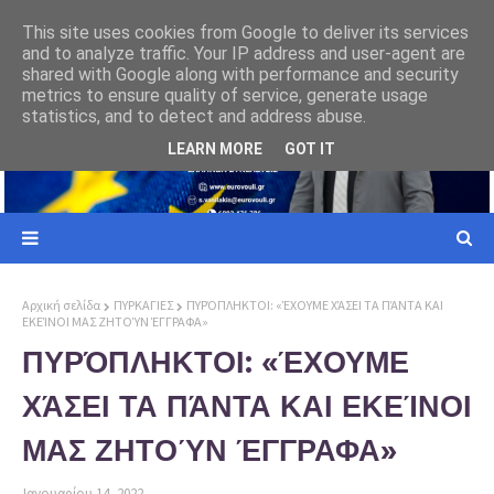
ΕΥΡΩΠΑΙΚΗ ΕΝΩΣΗ
This site uses cookies from Google to deliver its services
and to analyze traffic. Your IP address and user-agent are
ι σε
Γιατί ο Ελληνας Πολίτης πρέπει να επιλέξει την Ελλήνων Συνέλευσις
shared with Google along with performance and security
metrics to ensure quality of service, generate usage
statistics, and to detect and address abuse.
LEARN MORE
GOT IT
Αρχική σελίδα
ΠΥΡΚΑΓΙΕΣ
ΠΥΡΌΠΛΗΚΤΟΙ: «ΈΧΟΥΜΕ ΧΆΣΕΙ ΤΑ ΠΆΝΤΑ ΚΑΙ
ΕΚΕΊΝΟΙ ΜΑΣ ΖΗΤΟΎΝ ΈΓΓΡΑΦΑ»
ΠΥΡΌΠΛΗΚΤΟΙ: «ΈΧΟΥΜΕ
ΧΆΣΕΙ ΤΑ ΠΆΝΤΑ ΚΑΙ ΕΚΕΊΝΟΙ
ΜΑΣ ΖΗΤΟΎΝ ΈΓΓΡΑΦΑ»
Ιανουαρίου 14, 2022