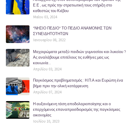
Ε.Ε , ως πρός την στρατιωτική τους στήριξη στο
καθεστώς του Κιέβου
Μαΐου 03, 2024
"ΝΗΣΙΟ ΠΕΔΙΟ" ΤΟ ΠΕΔΙΟ ΑΝΑΜΟΝΗΣ ΤΩΝ
ΣΥΝΕΙΔΗΤΟΤΗΤΩΝ
Ιανουαρίου 08, 2022
Μαχαιρώματα μεταξύ παιδιών γυμνασίου και λυκείου ?
Ας αναλάβουμε επιτέλους τις ευθήνες μας ως
κοινωνία...
Απριλίου 03, 2024
Παγκόσμιος προβληματισμός : Η.Π.Α και Ευρώπη ένα
βήμα πριν την ολική κατάρρευση
Απριλίου 07, 2024
Η αυξανόμενη τάση αποδολαριοποίησης και ο
επερχόμενος επαναπροσδιορισμός της παγκόσμιας
οικονομίας
Ιουλίου 10, 2023