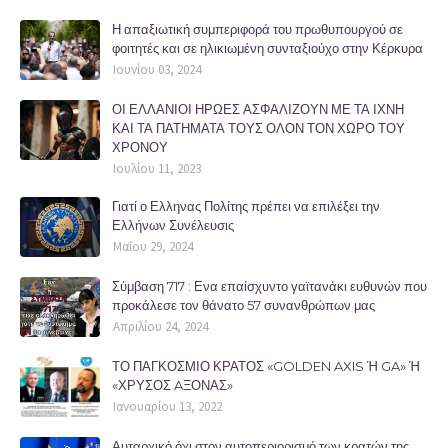
Η απαξιωτική συμπεριφορά του πρωθυπουργού σε
φοιτητές και σε ηλικιωμένη συνταξιούχο στην Κέρκυρα
Ιουνίου 03, 2024
ΟΙ ΕΛΛΑΝΙΟΙ ΗΡΩΕΣ ΑΣΦΑΛΙΖΟΥΝ ΜΕ ΤΑ ΙΧΝΗ
ΚΑΙ ΤΑ ΠΑΤΗΜΑΤΑ ΤΟΥΣ ΟΛΟΝ ΤΟΝ ΧΩΡΟ ΤΟΥ
ΧΡΟΝΟΥ
Ιουλίου 11, 2023
Γιατί ο Ελληνας Πολίτης πρέπει να επιλέξει την
Ελλήνων Συνέλευσις
Μαΐου 29, 2024
Σύμβαση 717 : Ενα επαίσχυντο γαϊτανάκι ευθυνών που
προκάλεσε τον θάνατο 57 συνανθρώπων μας
Απριλίου 24, 2024
ΤΟ ΠΑΓΚΟΣΜΙΟ ΚΡΑΤΟΣ «GOLDEN AXIS Ή GA» Ή
«ΧΡΥΣΟΣ AΞΟΝΑΣ»
Ιανουαρίου 13, 2022
Αυταρχικό όχι στον αυτοπεριορισμό των κρατών της