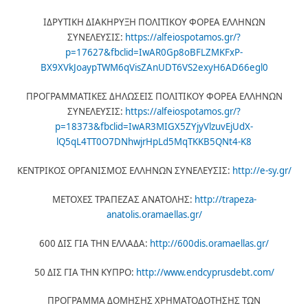
ΙΔΡΥΤΙΚΗ ΔΙΑΚΗΡΥΞΗ ΠΟΛΙΤΙΚΟΥ ΦΟΡΕΑ ΕΛΛΗΝΩΝ
ΣΥΝΕΛΕΥΣΙΣ:
https://alfeiospotamos.gr/?
p=17627&fbclid=IwAR0Gp8oBFLZMKFxP-
BX9XVkJoaypTWM6qVisZAnUDT6VS2exyH6AD66egl0
ΠΡΟΓΡΑΜΜΑΤΙΚΕΣ ΔΗΛΩΣΕΙΣ ΠΟΛΙΤΙΚΟΥ ΦΟΡΕΑ ΕΛΛΗΝΩΝ
ΣΥΝΕΛΕΥΣΙΣ:
https://alfeiospotamos.gr/?
p=18373&fbclid=IwAR3MIGX5ZYjyVlzuvEjUdX-
lQ5qL4TT0O7DNhwjrHpLd5MqTKKB5QNt4-K8
ΚΕΝΤΡΙΚΟΣ ΟΡΓΑΝΙΣΜΟΣ ΕΛΛΗΝΩΝ ΣΥΝΕΛΕΥΣΙΣ:
http://e-sy.gr/
ΜΕΤΟΧΕΣ ΤΡΑΠΕΖΑΣ ΑΝΑΤΟΛΗΣ:
http://trapeza-
anatolis.oramaellas.gr/
600 ΔΙΣ ΓΙΑ ΤΗΝ ΕΛΛΑΔΑ:
http://600dis.oramaellas.gr/
50 ΔΙΣ ΓΙΑ ΤΗΝ ΚΥΠΡΟ:
http://www.endcyprusdebt.com/
ΠΡΟΓΡΑΜΜΑ ΔΟΜΗΣΗΣ ΧΡΗΜΑΤΟΔΟΤΗΣΗΣ ΤΩΝ