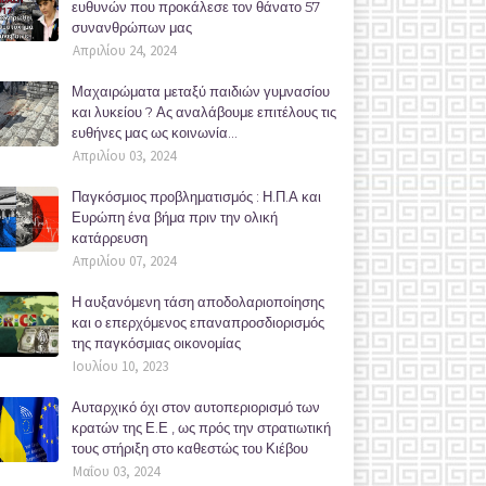
ευθυνών που προκάλεσε τον θάνατο 57
συνανθρώπων μας
Απριλίου 24, 2024
Μαχαιρώματα μεταξύ παιδιών γυμνασίου
και λυκείου ? Ας αναλάβουμε επιτέλους τις
ευθήνες μας ως κοινωνία...
Απριλίου 03, 2024
Παγκόσμιος προβληματισμός : Η.Π.Α και
Ευρώπη ένα βήμα πριν την ολική
κατάρρευση
Απριλίου 07, 2024
Η αυξανόμενη τάση αποδολαριοποίησης
και ο επερχόμενος επαναπροσδιορισμός
της παγκόσμιας οικονομίας
Ιουλίου 10, 2023
Αυταρχικό όχι στον αυτοπεριορισμό των
κρατών της Ε.Ε , ως πρός την στρατιωτική
τους στήριξη στο καθεστώς του Κιέβου
Μαΐου 03, 2024