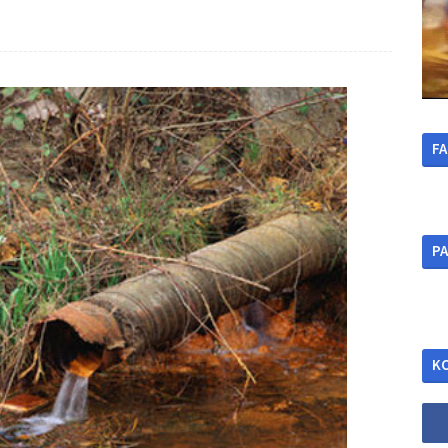
F
ΡΑ
Κ