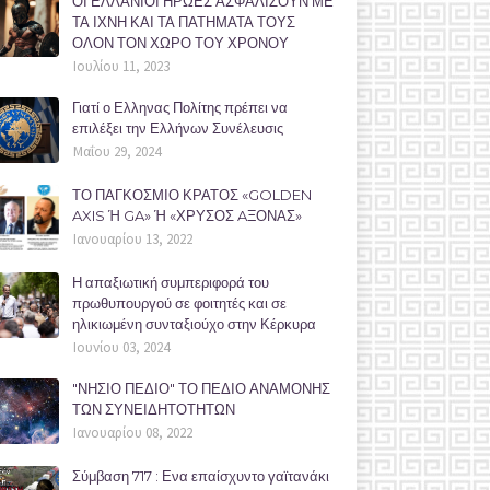
ΟΙ ΕΛΛΑΝΙΟΙ ΗΡΩΕΣ ΑΣΦΑΛΙΖΟΥΝ ΜΕ
ΤΑ ΙΧΝΗ ΚΑΙ ΤΑ ΠΑΤΗΜΑΤΑ ΤΟΥΣ
ΟΛΟΝ ΤΟΝ ΧΩΡΟ ΤΟΥ ΧΡΟΝΟΥ
Ιουλίου 11, 2023
Γιατί ο Ελληνας Πολίτης πρέπει να
επιλέξει την Ελλήνων Συνέλευσις
Μαΐου 29, 2024
ΤΟ ΠΑΓΚΟΣΜΙΟ ΚΡΑΤΟΣ «GOLDEN
AXIS Ή GA» Ή «ΧΡΥΣΟΣ AΞΟΝΑΣ»
Ιανουαρίου 13, 2022
Η απαξιωτική συμπεριφορά του
πρωθυπουργού σε φοιτητές και σε
ηλικιωμένη συνταξιούχο στην Κέρκυρα
Ιουνίου 03, 2024
"ΝΗΣΙΟ ΠΕΔΙΟ" ΤΟ ΠΕΔΙΟ ΑΝΑΜΟΝΗΣ
ΤΩΝ ΣΥΝΕΙΔΗΤΟΤΗΤΩΝ
Ιανουαρίου 08, 2022
Σύμβαση 717 : Ενα επαίσχυντο γαϊτανάκι