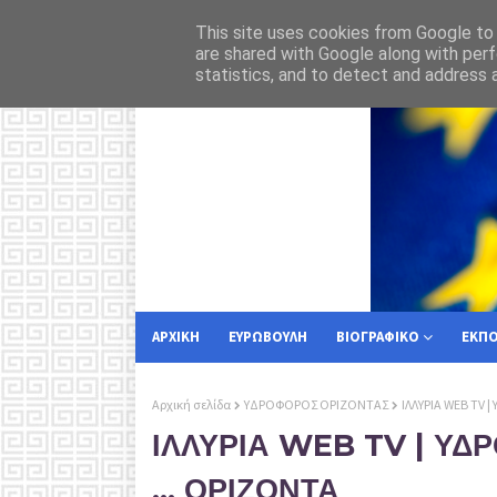
 στην Κέρκυρα
Για
ΡΟΗ ΕΙΔΗΣΕΩΝ
ΕΥΡΩΠΑΙΚΗ ΕΝΩΣΗ
This site uses cookies from Google to d
are shared with Google along with perf
statistics, and to detect and address 
ΑΡΧΙΚΗ
ΕΥΡΩΒΟΥΛΗ
ΒΙΟΓΡΑΦΙΚΟ
ΕΚΠ
Αρχική σελίδα
ΥΔΡΟΦΟΡΟΣ ΟΡΙΖΟΝΤΑΣ
ΙΛΛΥΡΙΑ WEB TV 
ΙΛΛΥΡΙΑ WEB TV | ΥΔ
... ΟΡΙΖΟΝΤΑ