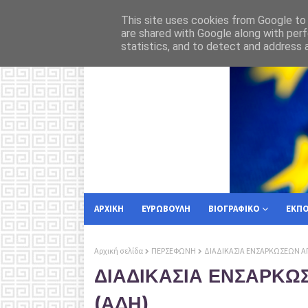
 στην Κέρκυρα
Για
ΡΟΗ ΕΙΔΗΣΕΩΝ
ΕΥΡΩΠΑΙΚΗ ΕΝΩΣΗ
This site uses cookies from Google to d
are shared with Google along with perf
statistics, and to detect and address 
ΑΡΧΙΚΗ
ΕΥΡΩΒΟΥΛΗ
ΒΙΟΓΡΑΦΙΚΟ
ΕΚΠ
Αρχική σελίδα
ΠΕΡΣΕΦΩΝΗ
ΔΙΑΔΙΚΑΣΙΑ ΕΝΣΑΡΚΩΣΕΩΝ 
ΔΙΑΔΙΚΑΣΙΑ ΕΝΣΑΡΚΩ
(ΑΔΗ)