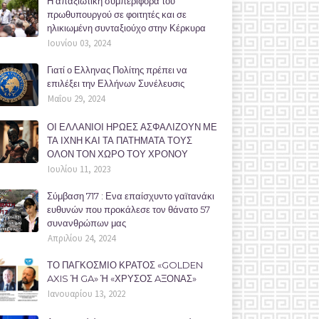
Η απαξιωτική συμπεριφορά του
πρωθυπουργού σε φοιτητές και σε
ηλικιωμένη συνταξιούχο στην Κέρκυρα
Ιουνίου 03, 2024
Γιατί ο Ελληνας Πολίτης πρέπει να
επιλέξει την Ελλήνων Συνέλευσις
Μαΐου 29, 2024
ΟΙ ΕΛΛΑΝΙΟΙ ΗΡΩΕΣ ΑΣΦΑΛΙΖΟΥΝ ΜΕ
ΤΑ ΙΧΝΗ ΚΑΙ ΤΑ ΠΑΤΗΜΑΤΑ ΤΟΥΣ
ΟΛΟΝ ΤΟΝ ΧΩΡΟ ΤΟΥ ΧΡΟΝΟΥ
Ιουλίου 11, 2023
Σύμβαση 717 : Ενα επαίσχυντο γαϊτανάκι
ευθυνών που προκάλεσε τον θάνατο 57
συνανθρώπων μας
Απριλίου 24, 2024
ΤΟ ΠΑΓΚΟΣΜΙΟ ΚΡΑΤΟΣ «GOLDEN
AXIS Ή GA» Ή «ΧΡΥΣΟΣ AΞΟΝΑΣ»
Ιανουαρίου 13, 2022