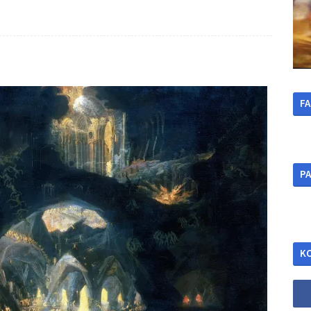
F
ΡΑ
Κ