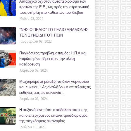
Αυταρχικό όχι στον αυτοπεριορισμό των
κρατών της Ε.Ε , ως πρός την στρατιωτική
τους στήριξη στο καθεστώς του Κιέβου
Μαΐου 03, 2024
"ΝΗΣΙΟ ΠΕΔΙΟ" ΤΟ ΠΕΔΙΟ ΑΝΑΜΟΝΗΣ
ΤΩΝ ΣΥΝΕΙΔΗΤΟΤΗΤΩΝ
Ιανουαρίου 08, 2022
Παγκόσμιος προβληματισμός : Η.Π.Α και
Ευρώπη ένα βήμα πριν την ολική
κατάρρευση
Απριλίου 07, 2024
Μαχαιρώματα μεταξύ παιδιών γυμνασίου
και λυκείου ? Ας αναλάβουμε επιτέλους τις
ευθήνες μας ως κοινωνία...
Απριλίου 03, 2024
Η αυξανόμενη τάση αποδολαριοποίησης
και ο επερχόμενος επαναπροσδιορισμός
της παγκόσμιας οικονομίας
Ιουλίου 10, 2023