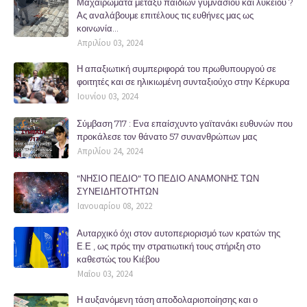
Μαχαιρώματα μεταξύ παιδιών γυμνασίου και λυκείου ?
Ας αναλάβουμε επιτέλους τις ευθήνες μας ως
κοινωνία...
Απριλίου 03, 2024
Η απαξιωτική συμπεριφορά του πρωθυπουργού σε
φοιτητές και σε ηλικιωμένη συνταξιούχο στην Κέρκυρα
Ιουνίου 03, 2024
Σύμβαση 717 : Ενα επαίσχυντο γαϊτανάκι ευθυνών που
προκάλεσε τον θάνατο 57 συνανθρώπων μας
Απριλίου 24, 2024
"ΝΗΣΙΟ ΠΕΔΙΟ" ΤΟ ΠΕΔΙΟ ΑΝΑΜΟΝΗΣ ΤΩΝ
ΣΥΝΕΙΔΗΤΟΤΗΤΩΝ
Ιανουαρίου 08, 2022
Αυταρχικό όχι στον αυτοπεριορισμό των κρατών της
Ε.Ε , ως πρός την στρατιωτική τους στήριξη στο
καθεστώς του Κιέβου
Μαΐου 03, 2024
Η αυξανόμενη τάση αποδολαριοποίησης και ο