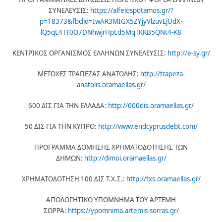
ΣΥΝΕΛΕΥΣΙΣ:
https://alfeiospotamos.gr/?
p=18373&fbclid=IwAR3MIGX5ZYjyVlzuvEjUdX-
lQ5qL4TT0O7DNhwjrHpLd5MqTKKB5QNt4-K8
ΚΕΝΤΡΙΚΟΣ ΟΡΓΑΝΙΣΜΟΣ ΕΛΛΗΝΩΝ ΣΥΝΕΛΕΥΣΙΣ:
http://e-sy.gr/
ΜΕΤΟΧΕΣ ΤΡΑΠΕΖΑΣ ΑΝΑΤΟΛΗΣ:
http://trapeza-
anatolis.oramaellas.gr/
600 ΔΙΣ ΓΙΑ ΤΗΝ ΕΛΛΑΔΑ:
http://600dis.oramaellas.gr/
50 ΔΙΣ ΓΙΑ ΤΗΝ ΚΥΠΡΟ:
http://www.endcyprusdebt.com/
ΠΡΟΓΡΑΜΜΑ ΔΟΜΗΣΗΣ ΧΡΗΜΑΤΟΔΟΤΗΣΗΣ ΤΩΝ
ΔΗΜΩΝ:
http://dimoi.oramaellas.gr/
ΧΡΗΜΑΤΟΔΟΤΗΣΗ 100 ΔΙΣ Τ.Χ.Σ.:
http://txs.oramaellas.gr/
ΑΠΟΛΟΓΗΤΙΚΟ ΥΠΟΜΝΗΜΑ ΤΟΥ ΑΡΤΕΜΗ
ΣΩΡΡΑ:
https://ypomnima.artemis-sorras.gr/