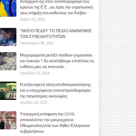
Αυταρχικό όχι στον αυτοπεριορισμό των
κρατών της Ε.Ε , ως πρός την στρατιωτική
τους στήριξη στο καθεστώς του Κιέβου
Μαΐου 03, 2024
"ΝΗΣΙΟ ΠΕΔΙΟ" ΤΟ ΠΕΔΙΟ ΑΝΑΜΟΝΗΣ
ΤΩΝ ΣΥΝΕΙΔΗΤΟΤΗΤΩΝ
Ιανουαρίου 08, 2022
Μαχαιρώματα μεταξύ παιδιών γυμνασίου
και λυκείου ? Ας αναλάβουμε επιτέλους τις
ευθήνες μας ως κοινωνία...
Απριλίου 03, 2024
Η αυξανόμενη τάση αποδολαριοποίησης
και ο επερχόμενος επαναπροσδιορισμός
της παγκόσμιας οικονομίας
Ιουλίου 10, 2023
Υπουργική απόφαση του 2006
αποκαλύπτει την μακροχρόνια
Οθωμανόλαγνεία των δήθεν Ελληνικών
κυβερνήσεων