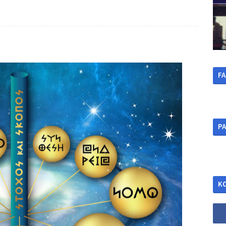
F
ΡΑ
Κ