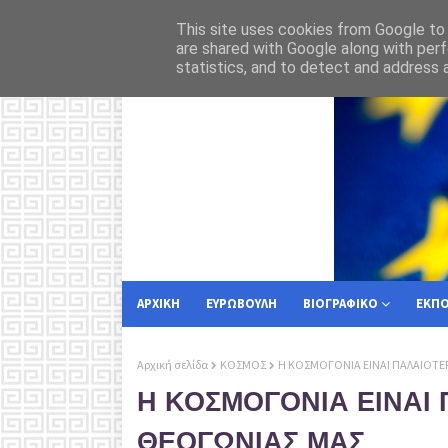
Αυταρχικό 
ΡΟΗ ΕΙΔΗΣΕΩΝ
ΑΣΦΑΛΕΙΑ
This site uses cookies from Google to d
are shared with Google along with perf
statistics, and to detect and address 
ΑΡΧΙΚΗ
ΕΥΡΩΒΟΥΛΗ
ΒΙΟΓΡΑΦΙΚΟ
ΕΚΠ
Αρχική σελίδα
ΚΟΣΜΟΣ
Η ΚΟΣΜΟΓΟΝΙΑ ΕΙΝΑΙ ΠΑΛΑΙΟΤΕ
Η ΚΟΣΜΟΓΟΝΙΑ ΕΙΝΑΙ
ΘΕΟΓΩΝΙΑΣ ΜΑΣ