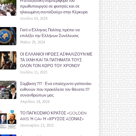
Η απαξιωτική συμπεριφορά του
πρωθυπουργού σε φοιτητές και σε
ηλικιωμένη συνταξιούχο στην Κέρκυρα
Ιουνίου 03, 2024
Γιατί ο Ελληνας Πολίτης πρέπει να
επιλέξει την Ελλήνων Συνέλευσις
Μαΐου 29, 2024
ΟΙ ΕΛΛΑΝΙΟΙ ΗΡΩΕΣ ΑΣΦΑΛΙΖΟΥΝ ΜΕ
ΤΑ ΙΧΝΗ ΚΑΙ ΤΑ ΠΑΤΗΜΑΤΑ ΤΟΥΣ
ΟΛΟΝ ΤΟΝ ΧΩΡΟ ΤΟΥ ΧΡΟΝΟΥ
Ιουλίου 11, 2023
Σύμβαση 717 : Ενα επαίσχυντο γαϊτανάκι
ευθυνών που προκάλεσε τον θάνατο 57
συνανθρώπων μας
Απριλίου 24, 2024
ΤΟ ΠΑΓΚΟΣΜΙΟ ΚΡΑΤΟΣ «GOLDEN
AXIS Ή GA» Ή «ΧΡΥΣΟΣ AΞΟΝΑΣ»
Ιανουαρίου 13, 2022