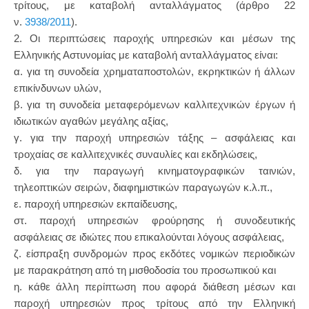
τρίτους, με καταβολή ανταλλάγματος (άρθρο 22
ν.
3938/2011
).
2. Οι περιπτώσεις παροχής υπηρεσιών και μέσων της
Ελληνικής Αστυνομίας με καταβολή ανταλλάγματος είναι:
α. για τη συνοδεία χρηματαποστολών, εκρηκτικών ή άλλων
επικίνδυνων υλών,
β. για τη συνοδεία μεταφερόμενων καλλιτεχνικών έργων ή
ιδιωτικών αγαθών μεγάλης αξίας,
γ. για την παροχή υπηρεσιών τάξης – ασφάλειας και
τροχαίας σε καλλιτεχνικές συναυλίες και εκδηλώσεις,
δ. για την παραγωγή κινηματογραφικών ταινιών,
τηλεοπτικών σειρών, διαφημιστικών παραγωγών κ.λ.π.,
ε. παροχή υπηρεσιών εκπαίδευσης,
στ. παροχή υπηρεσιών φρούρησης ή συνοδευτικής
ασφάλειας σε ιδιώτες που επικαλούνται λόγους ασφάλειας,
ζ. είσπραξη συνδρομών προς εκδότες νομικών περιοδικών
με παρακράτηση από τη μισθοδοσία του προσωπικού και
η. κάθε άλλη περίπτωση που αφορά διάθεση μέσων και
παροχή υπηρεσιών προς τρίτους από την Ελληνική