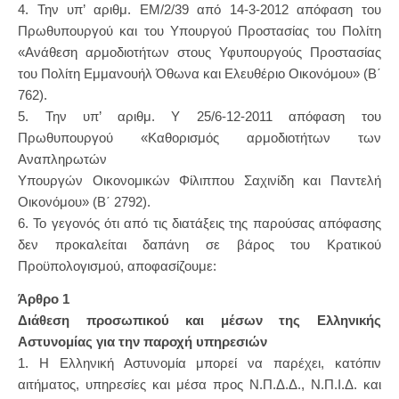
4. Την υπ’ αριθμ. ΕΜ/2/39 από 14-3-2012 απόφαση του
Πρωθυπουργού και του Υπουργού Προστασίας του Πολίτη
«Ανάθεση αρμοδιοτήτων στους Υφυπουργούς Προστασίας
του Πολίτη Εμμανουήλ Όθωνα και Ελευθέριο Οικονόμου» (Β΄
762).
5. Την υπ’ αριθμ. Υ 25/6-12-2011 απόφαση του
Πρωθυπουργού «Καθορισμός αρμοδιοτήτων των
Αναπληρωτών
Υπουργών Οικονομικών Φίλιππου Σαχινίδη και Παντελή
Οικονόμου» (Β΄ 2792).
6. Το γεγονός ότι από τις διατάξεις της παρούσας απόφασης
δεν προκαλείται δαπάνη σε βάρος του Κρατικού
Προϋπολογισμού, αποφασίζουμε:
Άρθρο 1
Διάθεση προσωπικού και μέσων της Ελληνικής
Αστυνομίας για την παροχή υπηρεσιών
1. Η Ελληνική Αστυνομία μπορεί να παρέχει, κατόπιν
αιτήματος, υπηρεσίες και μέσα προς Ν.Π.Δ.Δ., Ν.Π.Ι.Δ. και