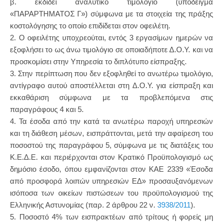
β. εκδίδει αναλυτικό τιμολόγιο (υπόδειγμα
«ΠΑΡΑΡΤΗΜΑΤΟΣ Γ») σύμφωνα με τα στοιχεία της πράξης
κοστολόγησης το οποίο επιδίδεται στον οφειλέτη.
2. Ο οφειλέτης υποχρεούται, εντός 3 εργασίμων ημερών να
εξοφλήσει το ως άνω τιμολόγιο σε οποιαδήποτε Δ.Ο.Υ. και να
προσκομίσει στην Υπηρεσία το διπλότυπο είσπραξης.
3. Στην περίπτωση που δεν εξοφληθεί το ανωτέρω τιμολόγιο,
αντίγραφο αυτού αποστέλλεται στη Δ.Ο.Υ. για είσπραξη και
εκκαθάριση σύμφωνα με τα προβλεπόμενα στις
παραγράφους 4 και 5.
4. Τα έσοδα από την κατά τα ανωτέρω παροχή υπηρεσιών
και τη διάθεση μέσων, εισπράττονται, μετά την αφαίρεση του
ποσοστού της παραγράφου 5, σύμφωνα με τις διατάξεις του
Κ.Ε.Δ.Ε. και περιέρχονται στον Κρατικό Προϋπολογισμό ως
δημόσιο έσοδο, όπου εμφανίζονται στον ΚΑΕ 2339 «Έσοδα
από προσφορά λοιπών υπηρεσιών ΕΔ» προσαυξανόμενων
ισόποσα των οικείων πιστώσεων του προϋπολογισμού της
Ελληνικής Αστυνομίας (παρ. 2 άρθρου 22 ν.
3938/2011
).
5. Ποσοστό 4% των εισπρακτέων από τρίτους ή φορείς μη