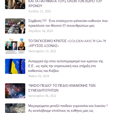
ΚΑΙ ΤΑ ΠΑΤΗΜΑΤΑ ΤΟΥΣ ΟΛΟΝ ΤΟΝ ΧΩΡΟ ΤΟΥ
ΧΡΟΝΟΥ
Ιουλίου 11, 2023
Σύμβαση 717 : Ενα επαίσχυντο γαϊτανάκι ευθυνών που
προκάλεσε τον θάνατο 57 συνανθρώπων μας
Απριλίου 24, 2024
ΤΟ ΠΑΓΚΟΣΜΙΟ ΚΡΑΤΟΣ «GOLDEN AXIS Ή GA» Ή
«ΧΡΥΣΟΣ AΞΟΝΑΣ»
Ιανουαρίου 13, 2022
Αυταρχικό όχι στον αυτοπεριορισμό των κρατών της
Ε.Ε , ως πρός την στρατιωτική τους στήριξη στο
καθεστώς του Κιέβου
Μαΐου 03, 2024
"ΝΗΣΙΟ ΠΕΔΙΟ" ΤΟ ΠΕΔΙΟ ΑΝΑΜΟΝΗΣ ΤΩΝ
ΣΥΝΕΙΔΗΤΟΤΗΤΩΝ
Ιανουαρίου 08, 2022
Μαχαιρώματα μεταξύ παιδιών γυμνασίου και λυκείου ?
Ας αναλάβουμε επιτέλους τις ευθήνες μας ως