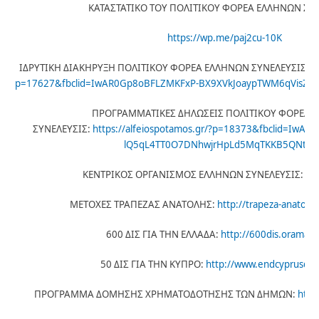
ΚΑΤΑΣΤΑΤΙΚΟ ΤΟΥ ΠΟΛΙΤΙΚΟΥ ΦΟΡΕΑ ΕΛΛΗΝΩΝ ΣΥΝ
https://wp.me/paj2cu-10K
ΙΔΡΥΤΙΚΗ ΔΙΑΚΗΡΥΞΗ ΠΟΛΙΤΙΚΟΥ ΦΟΡΕΑ ΕΛΛΗΝΩΝ ΣΥΝΕΛΕΥΣΙΣ:
h
p=17627&fbclid=IwAR0Gp8oBFLZMKFxP-BX9XVkJoaypTWM6qVisZA
ΠΡΟΓΡΑΜΜΑΤΙΚΕΣ ΔΗΛΩΣΕΙΣ ΠΟΛΙΤΙΚΟΥ ΦΟΡΕΑ 
ΣΥΝΕΛΕΥΣΙΣ:
https://alfeiospotamos.gr/?p=18373&fbclid=IwAR
lQ5qL4TT0O7DNhwjrHpLd5MqTKKB5QNt4-
ΚΕΝΤΡΙΚΟΣ ΟΡΓΑΝΙΣΜΟΣ ΕΛΛΗΝΩΝ ΣΥΝΕΛΕΥΣΙΣ:
htt
ΜΕΤΟΧΕΣ ΤΡΑΠΕΖΑΣ ΑΝΑΤΟΛΗΣ:
http://trapeza-anatolis
600 ΔΙΣ ΓΙΑ ΤΗΝ ΕΛΛΑΔΑ:
http://600dis.oramaell
50 ΔΙΣ ΓΙΑ ΤΗΝ ΚΥΠΡΟ:
http://www.endcyprusde
ΠΡΟΓΡΑΜΜΑ ΔΟΜΗΣΗΣ ΧΡΗΜΑΤΟΔΟΤΗΣΗΣ ΤΩΝ ΔΗΜΩΝ:
http