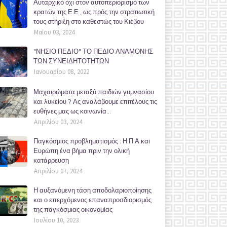
Αυταρχικό όχι στον αυτοπεριορισμό των
κρατών της Ε.Ε , ως πρός την στρατιωτική
τους στήριξη στο καθεστώς του Κιέβου
Μαΐου 03, 2024
"ΝΗΣΙΟ ΠΕΔΙΟ" ΤΟ ΠΕΔΙΟ ΑΝΑΜΟΝΗΣ
ΤΩΝ ΣΥΝΕΙΔΗΤΟΤΗΤΩΝ
Ιανουαρίου 08, 2022
Μαχαιρώματα μεταξύ παιδιών γυμνασίου
και λυκείου ? Ας αναλάβουμε επιτέλους τις
ευθήνες μας ως κοινωνία...
Απριλίου 03, 2024
Παγκόσμιος προβληματισμός : Η.Π.Α και
Ευρώπη ένα βήμα πριν την ολική
κατάρρευση
Απριλίου 07, 2024
Η αυξανόμενη τάση αποδολαριοποίησης
και ο επερχόμενος επαναπροσδιορισμός
της παγκόσμιας οικονομίας
Ιουλίου 10, 2023