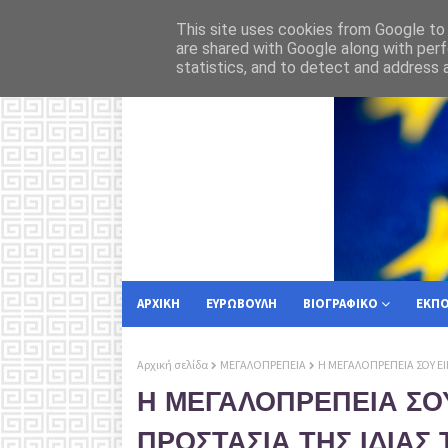
 στην Κέρκυρα
Για
ΡΟΗ ΕΙΔΗΣΕΩΝ
ΕΥΡΩΠΑΙΚΗ ΕΝΩΣΗ
This site uses cookies from Google to d
are shared with Google along with perf
statistics, and to detect and address 
ΑΡΧΙΚΗ
ΕΥΡΩΒΟΥΛΗ
ΒΙΟΓΡΑΦΙΚΟ
ΕΚΠ
Αρχική σελίδα
ΜΕΓΑΛΟΠΡΕΠΕΙΑ
Η ΜΕΓΑΛΟΠΡΕΠΕΙΑ ΣΟΥ ΕΙ
Η ΜΕΓΑΛΟΠΡΕΠΕΙΑ ΣΟΥ
ΠΡΟΣΤΑΣΙΑ ΤΗΣ ΙΔΙΑΣ