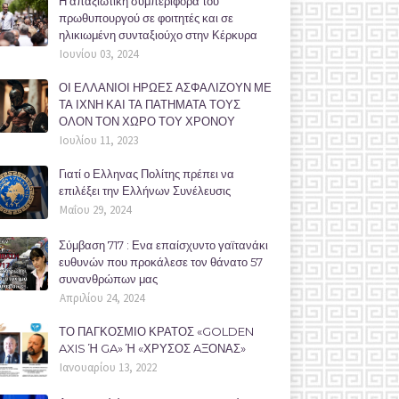
Η απαξιωτική συμπεριφορά του
πρωθυπουργού σε φοιτητές και σε
ηλικιωμένη συνταξιούχο στην Κέρκυρα
Ιουνίου 03, 2024
ΟΙ ΕΛΛΑΝΙΟΙ ΗΡΩΕΣ ΑΣΦΑΛΙΖΟΥΝ ΜΕ
ΤΑ ΙΧΝΗ ΚΑΙ ΤΑ ΠΑΤΗΜΑΤΑ ΤΟΥΣ
ΟΛΟΝ ΤΟΝ ΧΩΡΟ ΤΟΥ ΧΡΟΝΟΥ
Ιουλίου 11, 2023
Γιατί ο Ελληνας Πολίτης πρέπει να
επιλέξει την Ελλήνων Συνέλευσις
Μαΐου 29, 2024
Σύμβαση 717 : Ενα επαίσχυντο γαϊτανάκι
ευθυνών που προκάλεσε τον θάνατο 57
συνανθρώπων μας
Απριλίου 24, 2024
ΤΟ ΠΑΓΚΟΣΜΙΟ ΚΡΑΤΟΣ «GOLDEN
AXIS Ή GA» Ή «ΧΡΥΣΟΣ AΞΟΝΑΣ»
Ιανουαρίου 13, 2022