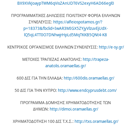
BX9XVkJoaypTWM6qVisZAnUDT6VS2exyH6AD66egl0
ΠΡΟΓΡΑΜΜΑΤΙΚΕΣ ΔΗΛΩΣΕΙΣ ΠΟΛΙΤΙΚΟΥ ΦΟΡΕΑ ΕΛΛΗΝΩΝ
ΣΥΝΕΛΕΥΣΙΣ:
https://alfeiospotamos.gr/?
p=18373&fbclid=IwAR3MIGX5ZYjyVlzuvEjUdX-
lQ5qL4TT0O7DNhwjrHpLd5MqTKKB5QNt4-K8
ΚΕΝΤΡΙΚΟΣ ΟΡΓΑΝΙΣΜΟΣ ΕΛΛΗΝΩΝ ΣΥΝΕΛΕΥΣΙΣ:
http://e-sy.gr/
ΜΕΤΟΧΕΣ ΤΡΑΠΕΖΑΣ ΑΝΑΤΟΛΗΣ:
http://trapeza-
anatolis.oramaellas.gr/
600 ΔΙΣ ΓΙΑ ΤΗΝ ΕΛΛΑΔΑ:
http://600dis.oramaellas.gr/
50 ΔΙΣ ΓΙΑ ΤΗΝ ΚΥΠΡΟ:
http://www.endcyprusdebt.com/
ΠΡΟΓΡΑΜΜΑ ΔΟΜΗΣΗΣ ΧΡΗΜΑΤΟΔΟΤΗΣΗΣ ΤΩΝ
ΔΗΜΩΝ:
http://dimoi.oramaellas.gr/
ΧΡΗΜΑΤΟΔΟΤΗΣΗ 100 ΔΙΣ Τ.Χ.Σ.:
http://txs.oramaellas.gr/