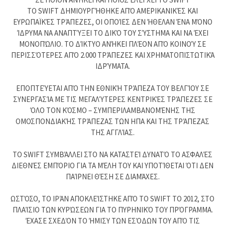
ΤΟ SWIFT ΔΗΜΙΟΥΡΓΉΘΗΚΕ ΑΠΌ ΑΜΕΡΙΚΑΝΙΚΈΣ ΚΑΙ
ΕΥΡΩΠΑΪΚΈΣ ΤΡΆΠΕΖΕΣ, ΟΙ ΟΠΟΊΕΣ ΔΕΝ ΉΘΕΛΑΝ ΈΝΑ ΜΌΝΟ
ΊΔΡΥΜΑ ΝΑ ΑΝΑΠΤΎΞΕΙ ΤΟ ΔΙΚΌ ΤΟΥ ΣΎΣΤΗΜΑ ΚΑΙ ΝΑ ΈΧΕΙ
ΜΟΝΟΠΏΛΙΟ. ΤΟ ΔΊΚΤΥΟ ΑΝΉΚΕΙ ΠΛΈΟΝ ΑΠΌ ΚΟΙΝΟΎ ΣΕ
ΠΕΡΙΣΣΌΤΕΡΕΣ ΑΠΌ 2.000 ΤΡΆΠΕΖΕΣ ΚΑΙ ΧΡΗΜΑΤΟΠΙΣΤΩΤΙΚΆ
ΙΔΡΎΜΑΤΑ.
ΕΠΟΠΤΕΎΕΤΑΙ ΑΠΌ ΤΗΝ ΕΘΝΙΚΉ ΤΡΆΠΕΖΑ ΤΟΥ ΒΕΛΓΊΟΥ ΣΕ
ΣΥΝΕΡΓΑΣΊΑ ΜΕ ΤΙΣ ΜΕΓΑΛΎΤΕΡΕΣ ΚΕΝΤΡΙΚΈΣ ΤΡΆΠΕΖΕΣ ΣΕ
ΌΛΟ ΤΟΝ ΚΌΣΜΟ – ΣΥΜΠΕΡΙΛΑΜΒΑΝΟΜΈΝΗΣ ΤΗΣ
ΟΜΟΣΠΟΝΔΙΑΚΉΣ ΤΡΆΠΕΖΑΣ ΤΩΝ ΗΠΑ ΚΑΙ ΤΗΣ ΤΡΆΠΕΖΑΣ
ΤΗΣ ΑΓΓΛΊΑΣ.
ΤΟ SWIFT ΣΥΜΒΆΛΛΕΙ ΣΤΟ ΝΑ ΚΑΤΑΣΤΕΊ ΔΥΝΑΤΌ ΤΟ ΑΣΦΑΛΈΣ
ΔΙΕΘΝΈΣ ΕΜΠΌΡΙΟ ΓΙΑ ΤΑ ΜΈΛΗ ΤΟΥ ΚΑΙ ΥΠΟΤΊΘΕΤΑΙ ΌΤΙ ΔΕΝ
ΠΑΊΡΝΕΙ ΘΈΣΗ ΣΕ ΔΙΑΜΆΧΕΣ.
ΩΣΤΌΣΟ, ΤΟ ΙΡΆΝ ΑΠΟΚΛΕΊΣΤΗΚΕ ΑΠΌ ΤΟ SWIFT ΤΟ 2012, ΣΤΟ
ΠΛΑΊΣΙΟ ΤΩΝ ΚΥΡΏΣΕΩΝ ΓΙΑ ΤΟ ΠΥΡΗΝΙΚΌ ΤΟΥ ΠΡΌΓΡΑΜΜΑ.
ΈΧΑΣΕ ΣΧΕΔΌΝ ΤΟ ΉΜΙΣΥ ΤΩΝ ΕΣΌΔΩΝ ΤΟΥ ΑΠΌ ΤΙΣ