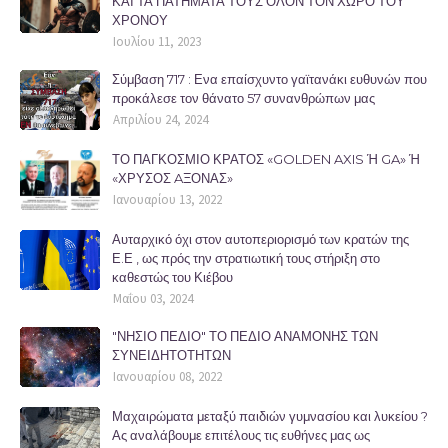
ΚΑΙ ΤΑ ΠΑΤΗΜΑΤΑ ΤΟΥΣ ΟΛΟΝ ΤΟΝ ΧΩΡΟ ΤΟΥ
ΧΡΟΝΟΥ
Ιουλίου 11, 2023
Σύμβαση 717 : Ενα επαίσχυντο γαϊτανάκι ευθυνών που
προκάλεσε τον θάνατο 57 συνανθρώπων μας
Απριλίου 24, 2024
ΤΟ ΠΑΓΚΟΣΜΙΟ ΚΡΑΤΟΣ «GOLDEN AXIS Ή GA» Ή
«ΧΡΥΣΟΣ AΞΟΝΑΣ»
Ιανουαρίου 13, 2022
Αυταρχικό όχι στον αυτοπεριορισμό των κρατών της
Ε.Ε , ως πρός την στρατιωτική τους στήριξη στο
καθεστώς του Κιέβου
Μαΐου 03, 2024
"ΝΗΣΙΟ ΠΕΔΙΟ" ΤΟ ΠΕΔΙΟ ΑΝΑΜΟΝΗΣ ΤΩΝ
ΣΥΝΕΙΔΗΤΟΤΗΤΩΝ
Ιανουαρίου 08, 2022
Μαχαιρώματα μεταξύ παιδιών γυμνασίου και λυκείου ?
Ας αναλάβουμε επιτέλους τις ευθήνες μας ως