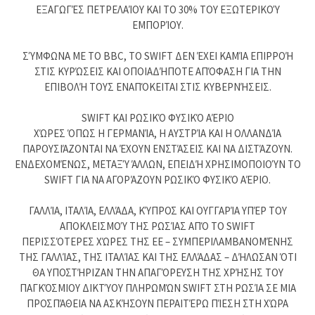
ΕΞΑΓΩΓΈΣ ΠΕΤΡΕΛΑΊΟΥ ΚΑΙ ΤΟ 30% ΤΟΥ ΕΞΩΤΕΡΙΚΟΎ
ΕΜΠΟΡΊΟΥ.
ΣΎΜΦΩΝΑ ΜΕ ΤΟ BBC, ΤΟ SWIFT ΔΕΝ ΈΧΕΙ ΚΑΜΊΑ ΕΠΙΡΡΟΉ
ΣΤΙΣ ΚΥΡΏΣΕΙΣ ΚΑΙ ΟΠΟΙΑΔΉΠΟΤΕ ΑΠΌΦΑΣΗ ΓΙΑ ΤΗΝ
ΕΠΙΒΟΛΉ ΤΟΥΣ ΕΝΑΠΌΚΕΙΤΑΙ ΣΤΙΣ ΚΥΒΕΡΝΉΣΕΙΣ.
SWIFT ΚΑΙ ΡΩΣΙΚΌ ΦΥΣΙΚΌ ΑΈΡΙΟ
ΧΏΡΕΣ ΌΠΩΣ Η ΓΕΡΜΑΝΊΑ, Η ΑΥΣΤΡΊΑ ΚΑΙ Η ΟΛΛΑΝΔΊΑ
ΠΑΡΟΥΣΙΆΖΟΝΤΑΙ ΝΑ ΈΧΟΥΝ ΕΝΣΤΆΣΕΙΣ ΚΑΙ ΝΑ ΔΙΣΤΆΖΟΥΝ.
ΕΝΔΕΧΟΜΈΝΩΣ, ΜΕΤΑΞΎ ΆΛΛΩΝ, ΕΠΕΙΔΉ ΧΡΗΣΙΜΟΠΟΙΟΎΝ ΤΟ
SWIFT ΓΙΑ ΝΑ ΑΓΟΡΆΖΟΥΝ ΡΩΣΙΚΌ ΦΥΣΙΚΌ ΑΈΡΙΟ.
ΓΑΛΛΊΑ, ΙΤΑΛΊΑ, ΕΛΛΆΔΑ, ΚΎΠΡΟΣ ΚΑΙ ΟΥΓΓΑΡΊΑ ΥΠΈΡ ΤΟΥ
ΑΠΟΚΛΕΙΣΜΟΎ ΤΗΣ ΡΩΣΊΑΣ ΑΠΌ ΤΟ SWIFT
ΠΕΡΙΣΣΌΤΕΡΕΣ ΧΏΡΕΣ ΤΗΣ ΕΕ – ΣΥΜΠΕΡΙΛΑΜΒΑΝΟΜΈΝΗΣ
ΤΗΣ ΓΑΛΛΊΑΣ, ΤΗΣ ΙΤΑΛΊΑΣ ΚΑΙ ΤΗΣ ΕΛΛΆΔΑΣ – ΔΉΛΩΣΑΝ ΌΤΙ
ΘΑ ΥΠΟΣΤΉΡΙΖΑΝ ΤΗΝ ΑΠΑΓΌΡΕΥΣΗ ΤΗΣ ΧΡΉΣΗΣ ΤΟΥ
ΠΑΓΚΌΣΜΙΟΥ ΔΙΚΤΎΟΥ ΠΛΗΡΩΜΏΝ SWIFT ΣΤΗ ΡΩΣΊΑ ΣΕ ΜΙΑ
ΠΡΟΣΠΆΘΕΙΑ ΝΑ ΑΣΚΉΣΟΥΝ ΠΕΡΑΙΤΈΡΩ ΠΊΕΣΗ ΣΤΗ ΧΏΡΑ