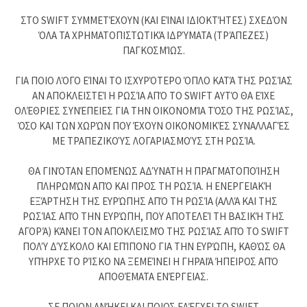
ΣΤΟ SWIFT ΣΥΜΜΕΤΈΧΟΥΝ (ΚΑΙ ΕΊΝΑΙ ΙΔΙΟΚΤΉΤΕΣ) ΣΧΕΔΌΝ
ΌΛΑ ΤΑ ΧΡΗΜΑΤΟΠΙΣΤΩΤΙΚΆ ΙΔΡΎΜΑΤΑ (ΤΡΆΠΕΖΕΣ)
ΠΑΓΚΟΣΜΊΩΣ.
ΓΙΑ ΠΟΙΟ ΛΌΓΟ ΕΊΝΑΙ ΤΟ ΙΣΧΥΡΌΤΕΡΟ ΌΠΛΟ ΚΑΤΆ ΤΗΣ ΡΩΣΊΑΣ
ΑΝ ΑΠΟΚΛΕΙΣΤΕΊ Η ΡΩΣΊΑ ΑΠΌ ΤΟ SWIFT ΑΥΤΌ ΘΑ ΕΊΧΕ
ΟΛΈΘΡΙΕΣ ΣΥΝΈΠΕΙΕΣ ΓΙΑ ΤΗΝ ΟΙΚΟΝΟΜΊΑ ΤΌΣΟ ΤΗΣ ΡΩΣΊΑΣ,
ΌΣΟ ΚΑΙ ΤΩΝ ΧΩΡΏΝ ΠΟΥ ΈΧΟΥΝ ΟΙΚΟΝΟΜΙΚΈΣ ΣΥΝΑΛΛΑΓΈΣ
ΜΕ ΤΡΑΠΕΖΙΚΟΎΣ ΛΟΓΑΡΙΑΣΜΟΎΣ ΣΤΗ ΡΩΣΊΑ.
ΘΑ ΓΙΝΌΤΑΝ ΕΠΟΜΈΝΩΣ ΑΔΎΝΑΤΗ Η ΠΡΑΓΜΑΤΟΠΟΊΗΣΗ
ΠΛΗΡΩΜΏΝ ΑΠΌ ΚΑΙ ΠΡΟΣ ΤΗ ΡΩΣΊΑ. Η ΕΝΕΡΓΕΙΑΚΉ
ΕΞΆΡΤΗΣΗ ΤΗΣ ΕΥΡΏΠΗΣ ΑΠΌ ΤΗ ΡΩΣΊΑ (ΑΛΛΆ ΚΑΙ ΤΗΣ
ΡΩΣΊΑΣ ΑΠΌ ΤΗΝ ΕΥΡΏΠΗ, ΠΟΥ ΑΠΟΤΕΛΕΊ ΤΗ ΒΑΣΙΚΉ ΤΗΣ
ΑΓΟΡΆ) ΚΆΝΕΙ ΤΟΝ ΑΠΟΚΛΕΙΣΜΌ ΤΗΣ ΡΩΣΊΑΣ ΑΠΌ ΤΟ SWIFT
ΠΟΛΎ ΔΎΣΚΟΛΟ ΚΑΙ ΕΠΊΠΟΝΟ ΓΙΑ ΤΗΝ ΕΥΡΏΠΗ, ΚΑΘΏΣ ΘΑ
ΥΠΉΡΧΕ ΤΟ ΡΊΣΚΟ ΝΑ ΞΕΜΕΊΝΕΙ Η ΓΗΡΑΙΆ ΉΠΕΙΡΟΣ ΑΠΌ
ΑΠΟΘΈΜΑΤΑ ΕΝΈΡΓΕΙΑΣ.
ΣΕ ΠΟΙΟΝ ΑΝΉΚΕΙ ΚΑΙ ΠΟΙΟΣ ΕΛΈΓΧΕΙ ΤΟ SWIFT