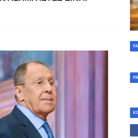
F
ΡΑ
Κ