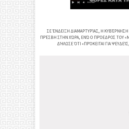
ΣΕ ΈΝΔΕΙΞΗ ΔΙΑΜΑΡΤΥΡΊΑΣ, Η ΚΥΒΈΡΝΗΣΗ 
ΠΡΈΣΒΗ ΣΤΗΝ ΧΏΡΑ, ΕΝΏ Ο ΠΡΌΕΔΡΟΣ ΤΟΥ «Μ
ΔΉΛΩΣΕ ΌΤΙ «ΠΡΌΚΕΙΤΑΙ ΓΙΑ ΨΕΥΔΕΊΣ