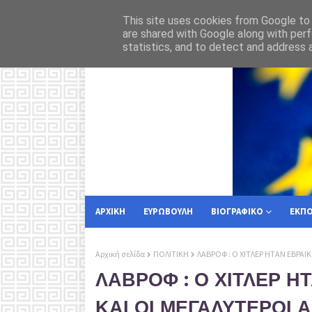
 στην Κέρκυρα
Για
ΡΟΗ ΕΙΔΗΣΕΩΝ
ΕΥΡΩΠΑΙΚΗ ΕΝΩΣΗ
This site uses cookies from Google to d
are shared with Google along with perf
statistics, and to detect and address 
ΑΡΧΙΚΗ
ΕΥΡΩΒΟΥΛΗ
ΒΙΟΓΡΑΦΙΚΟ
ΕΚΠ
Αρχική σελίδα
ΠΟΛΙΤΙΚΗ
ΛΑΒΡΟΦ : Ο ΧΙΤΛΕΡ ΗΤΑΝ ΕΒΡΑΙΚ
ΛΑΒΡΟΦ : Ο ΧΙΤΛΕΡ Η
ΚΑΙ ΟΙ ΜΕΓΑΛΥΤΕΡΟΙ Α