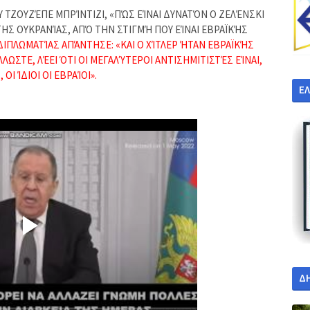
ΤΖΟΥΖΈΠΕ ΜΠΡΊΝΤΙΖΙ, «ΠΏΣ ΕΊΝΑΙ ΔΥΝΑΤΌΝ Ο ΖΕΛΈΝΣΚΙ
ΤΗΣ ΟΥΚΡΑΝΊΑΣ, ΑΠΌ ΤΗΝ ΣΤΙΓΜΉ ΠΟΥ ΕΊΝΑΙ ΕΒΡΑΪΚΉΣ
ΙΠΛΩΜΑΤΊΑΣ ΑΠΆΝΤΗΣΕ: «ΚΑΙ Ο ΧΊΤΛΕΡ ΉΤΑΝ ΕΒΡΑΪΚΉΣ
ΛΛΩΣΤΕ, ΛΈΕΙ ΌΤΙ ΟΙ ΜΕΓΑΛΎΤΕΡΟΙ ΑΝΤΙΣΗΜΙΤΙΣΤΈΣ ΕΊΝΑΙ,
 ΟΙ ΊΔΙΟΙ ΟΙ ΕΒΡΑΊΟΙ».
Ε
Δ