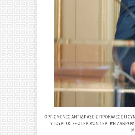
ΟΡΓΙΣΜΈΝΕΣ ΑΝΤΙΔΡΆΣΕΙΣ ΠΡΟΚΆΛΕΣΕ Η ΣΥ
ΥΠΟΥΡΓΌΣ ΕΞΩΤΕΡΙΚΏΝ ΣΕΡΓΚΈΙ ΛΑΒΡΌΦ, 
Μ