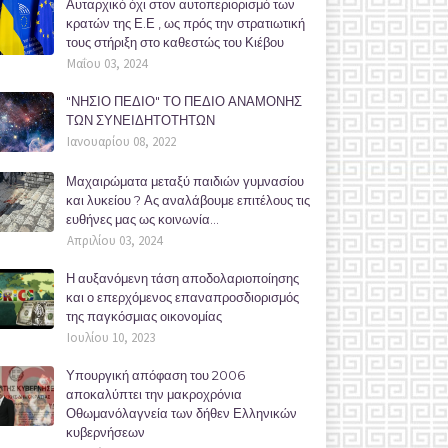
Αυταρχικό όχι στον αυτοπεριορισμό των
κρατών της Ε.Ε , ως πρός την στρατιωτική
τους στήριξη στο καθεστώς του Κιέβου
Μαΐου 03, 2024
"ΝΗΣΙΟ ΠΕΔΙΟ" ΤΟ ΠΕΔΙΟ ΑΝΑΜΟΝΗΣ
ΤΩΝ ΣΥΝΕΙΔΗΤΟΤΗΤΩΝ
Ιανουαρίου 08, 2022
Μαχαιρώματα μεταξύ παιδιών γυμνασίου
και λυκείου ? Ας αναλάβουμε επιτέλους τις
ευθήνες μας ως κοινωνία...
Απριλίου 03, 2024
Η αυξανόμενη τάση αποδολαριοποίησης
και ο επερχόμενος επαναπροσδιορισμός
της παγκόσμιας οικονομίας
Ιουλίου 10, 2023
Υπουργική απόφαση του 2006
αποκαλύπτει την μακροχρόνια
Οθωμανόλαγνεία των δήθεν Ελληνικών
κυβερνήσεων