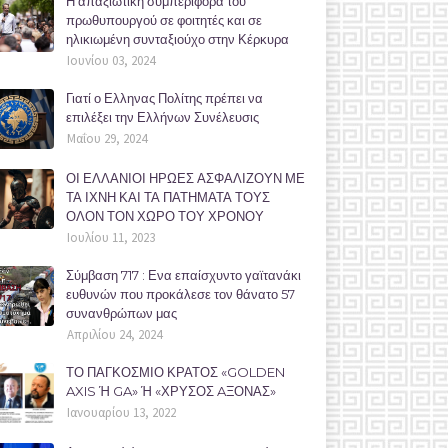
Η απαξιωτική συμπεριφορά του
πρωθυπουργού σε φοιτητές και σε
ηλικιωμένη συνταξιούχο στην Κέρκυρα
Ιουνίου 03, 2024
Γιατί ο Ελληνας Πολίτης πρέπει να
επιλέξει την Ελλήνων Συνέλευσις
Μαΐου 29, 2024
ΟΙ ΕΛΛΑΝΙΟΙ ΗΡΩΕΣ ΑΣΦΑΛΙΖΟΥΝ ΜΕ
ΤΑ ΙΧΝΗ ΚΑΙ ΤΑ ΠΑΤΗΜΑΤΑ ΤΟΥΣ
ΟΛΟΝ ΤΟΝ ΧΩΡΟ ΤΟΥ ΧΡΟΝΟΥ
Ιουλίου 11, 2023
Σύμβαση 717 : Ενα επαίσχυντο γαϊτανάκι
ευθυνών που προκάλεσε τον θάνατο 57
συνανθρώπων μας
Απριλίου 24, 2024
ΤΟ ΠΑΓΚΟΣΜΙΟ ΚΡΑΤΟΣ «GOLDEN
AXIS Ή GA» Ή «ΧΡΥΣΟΣ AΞΟΝΑΣ»
Ιανουαρίου 13, 2022