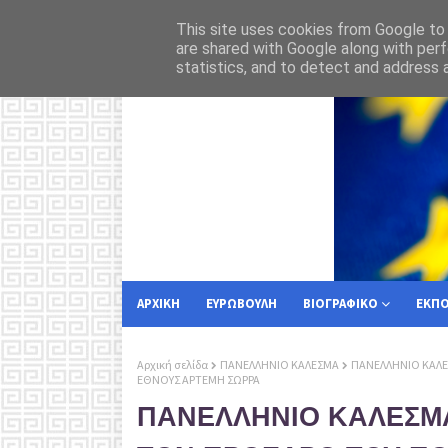
ν μας
Υπο
ΡΟΗ ΕΙΔΗΣΕΩΝ
ΕΘΝΙΚΗ ΑΣΦΑΛΕΙΑ
This site uses cookies from Google to d
are shared with Google along with perf
statistics, and to detect and address 
ΑΡΧΙΚΗ
ΕΥΡΩΒΟΥΛΗ
ΒΙΟΓΡΑΦΙΚΟ
ΕΚΠ
Αρχική σελίδα
ΠΑΝΕΛΛΗΝΙΟ ΚΑΛΕΣΜΑ
ΠΑΝΕΛΛΗΝΙΟ ΚΑΛΕ
ΕΘΝΟΥΣ ΑΡΤΕΜΗ ΣΩΡΡΑ
ΠΑΝΕΛΛΗΝΙΟ ΚΑΛΕΣΜ