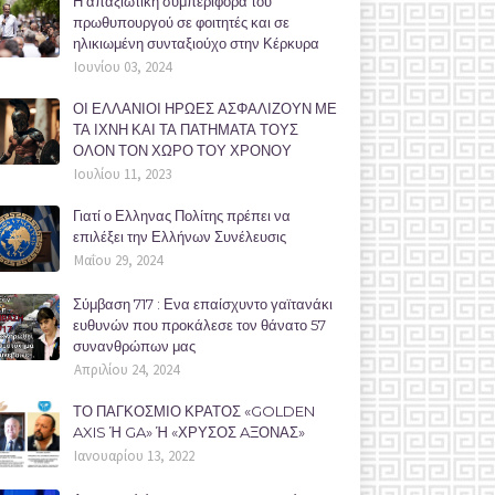
Η απαξιωτική συμπεριφορά του
πρωθυπουργού σε φοιτητές και σε
ηλικιωμένη συνταξιούχο στην Κέρκυρα
Ιουνίου 03, 2024
ΟΙ ΕΛΛΑΝΙΟΙ ΗΡΩΕΣ ΑΣΦΑΛΙΖΟΥΝ ΜΕ
ΤΑ ΙΧΝΗ ΚΑΙ ΤΑ ΠΑΤΗΜΑΤΑ ΤΟΥΣ
ΟΛΟΝ ΤΟΝ ΧΩΡΟ ΤΟΥ ΧΡΟΝΟΥ
Ιουλίου 11, 2023
Γιατί ο Ελληνας Πολίτης πρέπει να
επιλέξει την Ελλήνων Συνέλευσις
Μαΐου 29, 2024
Σύμβαση 717 : Ενα επαίσχυντο γαϊτανάκι
ευθυνών που προκάλεσε τον θάνατο 57
συνανθρώπων μας
Απριλίου 24, 2024
ΤΟ ΠΑΓΚΟΣΜΙΟ ΚΡΑΤΟΣ «GOLDEN
AXIS Ή GA» Ή «ΧΡΥΣΟΣ AΞΟΝΑΣ»
Ιανουαρίου 13, 2022