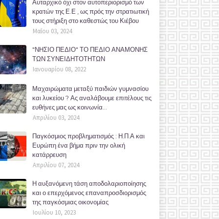
Αυταρχικό όχι στον αυτοπεριορισμό των
κρατών της Ε.Ε , ως πρός την στρατιωτική
τους στήριξη στο καθεστώς του Κιέβου
Μαΐου 03, 2024
"ΝΗΣΙΟ ΠΕΔΙΟ" ΤΟ ΠΕΔΙΟ ΑΝΑΜΟΝΗΣ
ΤΩΝ ΣΥΝΕΙΔΗΤΟΤΗΤΩΝ
Ιανουαρίου 08, 2022
Μαχαιρώματα μεταξύ παιδιών γυμνασίου
και λυκείου ? Ας αναλάβουμε επιτέλους τις
ευθήνες μας ως κοινωνία...
Απριλίου 03, 2024
Παγκόσμιος προβληματισμός : Η.Π.Α και
Ευρώπη ένα βήμα πριν την ολική
κατάρρευση
Απριλίου 07, 2024
Η αυξανόμενη τάση αποδολαριοποίησης
και ο επερχόμενος επαναπροσδιορισμός
της παγκόσμιας οικονομίας
Ιουλίου 10, 2023