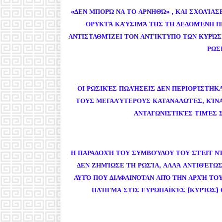
«ΔΕΝ ΜΠΟΡΏ ΝΑ ΤΟ ΑΡΝΗΘΏ» , ΚΑΙ ΣΧΟΛΊΑ
ΟΡΥΚΤΆ ΚΑΎΣΙΜΆ ΤΗΣ ΤΗ ΔΕΔΟΜΈΝΗ Π
ΑΝΤΙΣΤΑΘΜΊΖΕΙ ΤΟΝ ΑΝΤΊΚΤΥΠΟ ΤΩΝ ΚΥΡΏΣΕ
ΡΩΣ
ΟΙ ΡΩΣΙΚΈΣ ΠΩΛΉΣΕΙΣ ΔΕΝ ΠΕΡΙΟΡΊΣΤΗΚΑ
ΤΟΥΣ ΜΕΓΑΛΎΤΕΡΟΥΣ ΚΑΤΑΝΑΛΩΤΈΣ, ΚΊΝΑ
ΑΝΤΑΓΩΝΙΣΤΙΚΈΣ ΤΙΜΈΣ 
Η ΠΑΡΑΔΟΧΉ ΤΟΥ ΣΥΜΒΟΎΛΟΥ ΤΟΥ ΣΤΈΙΤ ΝΤ
ΔΕΝ ΖΗΜΊΩΣΕ ΤΗ ΡΩΣΊΑ, ΑΛΛΆ ΑΝΤΙΘΈΤΩ
ΑΥΤΌ ΠΟΥ ΔΙΑΦΑΙΝΌΤΑΝ ΑΠΌ ΤΗΝ ΑΡΧΉ Τ
ΠΛΉΓΜΑ ΣΤΙΣ ΕΥΡΩΠΑΪΚΈΣ (ΚΥΡΊΩΣ) 