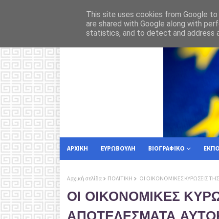
 στην Κέρκυρα
Για
ΡΟΗ ΕΙΔΗΣΕΩΝ
ΕΥΡΩΠΑΙΚΗ ΕΝΩΣΗ
This site uses cookies from Google to d
are shared with Google along with perf
statistics, and to detect and address 
ΑΡΧΙΚΗ
ΕΥΡΩΒΟΥΛΗ
ΒΙΟΓΡΑΦΙΚΟ
ΕΚΠ
Αρχική σελίδα
ΠΟΛΙΤΙΚΗ
ΟΙ ΟΙΚΟΝΟΜΙΚΕΣ ΚΥΡΩΣΕΙΣ ΤΗ
ΟΙ ΟΙΚΟΝΟΜΙΚΕΣ ΚΥΡΩ
ΑΠΟΤΕΛΕΣΜΑΤΑ ΑΥΤΟ