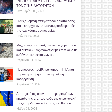
"ΝΗΣΙΟ ΠΕΔΙΟ" ΤΟ ΠΕΔΙΟ ΑΝΑΜΟΝΗΣ
ΤΩΝ ΣΥΝΕΙΔΗΤΟΤΗΤΩΝ
Ιανουαρίου 08, 2022
Η αυξανόμενη τάση αποδολαριοποίησης
και ο επερχόμενος επαναπροσδιορισμός
της παγκόσμιας οικονομίας
Ιουλίου 10, 2023
Μαχαιρώματα μεταξύ παιδιών γυμνασίου
και λυκείου ? Ας αναλάβουμε επιτέλους τις
ευθήνες μας ως κοινωνία...
Απριλίου 03, 2024
Παγκόσμιος προβληματισμός : Η.Π.Α και
Ευρώπη ένα βήμα πριν την ολική
κατάρρευση
Απριλίου 07, 2024
Αυταρχικό όχι στον αυτοπεριορισμό των
κρατών της Ε.Ε , ως πρός την στρατιωτική
τους στήριξη στο καθεστώς του Κιέβου
Μαΐου 03, 2024