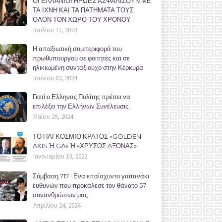
ΟΙ ΕΛΛΑΝΙΟΙ ΗΡΩΕΣ ΑΣΦΑΛΙΖΟΥΝ ΜΕ
ΤΑ ΙΧΝΗ ΚΑΙ ΤΑ ΠΑΤΗΜΑΤΑ ΤΟΥΣ
ΟΛΟΝ ΤΟΝ ΧΩΡΟ ΤΟΥ ΧΡΟΝΟΥ
Ιουλίου 11, 2023
Η απαξιωτική συμπεριφορά του
πρωθυπουργού σε φοιτητές και σε
ηλικιωμένη συνταξιούχο στην Κέρκυρα
Ιουνίου 03, 2024
Γιατί ο Ελληνας Πολίτης πρέπει να
επιλέξει την Ελλήνων Συνέλευσις
Μαΐου 29, 2024
ΤΟ ΠΑΓΚΟΣΜΙΟ ΚΡΑΤΟΣ «GOLDEN
AXIS Ή GA» Ή «ΧΡΥΣΟΣ AΞΟΝΑΣ»
Ιανουαρίου 13, 2022
Σύμβαση 717 : Ενα επαίσχυντο γαϊτανάκι
ευθυνών που προκάλεσε τον θάνατο 57
συνανθρώπων μας
Απριλίου 24, 2024