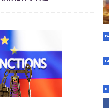
F
ΡΑ
Κ