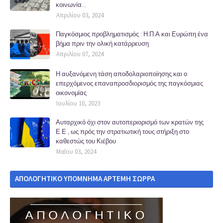
κοινωνία...
Απριλίου 03, 2024
Παγκόσμιος προβληματισμός : Η.Π.Α και Ευρώπη ένα
βήμα πριν την ολική κατάρρευση
Απριλίου 07, 2024
Η αυξανόμενη τάση αποδολαριοποίησης και ο
επερχόμενος επαναπροσδιορισμός της παγκόσμιας
οικονομίας
Ιουλίου 10, 2023
Αυταρχικό όχι στον αυτοπεριορισμό των κρατών της
Ε.Ε , ως πρός την στρατιωτική τους στήριξη στο
καθεστώς του Κιέβου
Μαΐου 03, 2024
ΑΠΟΛΟΓΗΤΙΚΟ ΥΠΟΜΝΗΜΑ ΑΡΤΕΜΗ ΣΩΡΡΑ