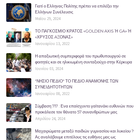
Γιατί ο Ελληνας Πολίτης πρέπει να επιλέξει την
Ελλήνων Συνέλευσις
Μαΐου 29, 2024
ΤΟ ΠΑΓΚΟΣΜΙΟ ΚΡΑΤΟΣ «GOLDEN AXIS Ή GA» Ή
«ΧΡΥΣΟΣ AΞΟΝΑΣ»
Ιανουαρίου 13, 2022
Η απαξιωτική συμπεριφορά του πρωθυπουργού σε
φοιτητές και σε ηλικιωμένη συνταξιούχο στην Κέρκυρα
Ιουνίου 03, 2024
"ΝΗΣΙΟ ΠΕΔΙΟ" ΤΟ ΠΕΔΙΟ ΑΝΑΜΟΝΗΣ ΤΩΝ
ΣΥΝΕΙΔΗΤΟΤΗΤΩΝ
Ιανουαρίου 08, 2022
Σύμβαση 717 : Ενα επαίσχυντο γαϊτανάκι ευθυνών που
προκάλεσε τον θάνατο 57 συνανθρώπων μας
Απριλίου 24, 2024
Μαχαιρώματα μεταξύ παιδιών γυμνασίου και λυκείου ?
Ας αναλάβουμε επιτέλους τις ευθήνες μας ως