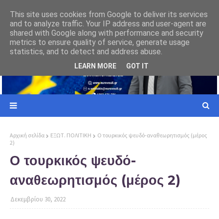
ΕΥΡΩΠΑΙΚΗ ΕΝΩΣΗ
This site uses cookies from Google to deliver its services
and to analyze traffic. Your IP address and user-agent are
ι σε
Γιατί ο Ελληνας Πολίτης πρέπει να επιλέξει την Ελλήνων Συνέλευσις
shared with Google along with performance and security
metrics to ensure quality of service, generate usage
statistics, and to detect and address abuse.
LEARN MORE
GOT IT
Αρχική σελίδα
ΕΞΩΤ. ΠΟΛΙΤΙΚΗ
Ο τουρκικός ψευδό-αναθεωρητισμός (μέρος
2)
Ο τουρκικός ψευδό-
αναθεωρητισμός (μέρος 2)
Δεκεμβρίου 30, 2022