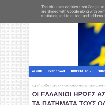
Αυταρχικό 
ΡΟΗ ΕΙΔΗΣΕΩΝ
ΑΣΦΑΛΕΙΑ
This site uses cookies from Google to d
are shared with Google along with perf
statistics, and to detect and address 
ΑΡΧΙΚΗ
ΕΥΡΩΒΟΥΛΗ
ΒΙΟΓΡΑΦΙΚΟ
ΕΚΠ
Αρχική σελίδα
ΙΣΤΟΡΙΑ
ΟΙ ΕΛΛΑΝΙΟΙ ΗΡΩΕΣ ΑΣΦΑΛΙΖΟΥΝ 
ΟΙ ΕΛΛΑΝΙΟΙ ΗΡΩΕΣ Α
ΤΑ ΠΑΤΗΜΑΤΑ ΤΟΥΣ Ο