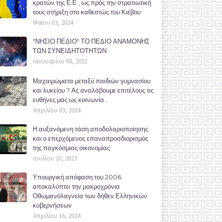
κρατών της Ε.Ε , ως πρός την στρατιωτική
τους στήριξη στο καθεστώς του Κιέβου
Μαΐου 03, 2024
"ΝΗΣΙΟ ΠΕΔΙΟ" ΤΟ ΠΕΔΙΟ ΑΝΑΜΟΝΗΣ
ΤΩΝ ΣΥΝΕΙΔΗΤΟΤΗΤΩΝ
Ιανουαρίου 08, 2022
Μαχαιρώματα μεταξύ παιδιών γυμνασίου
και λυκείου ? Ας αναλάβουμε επιτέλους τις
ευθήνες μας ως κοινωνία...
Απριλίου 03, 2024
Η αυξανόμενη τάση αποδολαριοποίησης
και ο επερχόμενος επαναπροσδιορισμός
της παγκόσμιας οικονομίας
Ιουλίου 10, 2023
Υπουργική απόφαση του 2006
αποκαλύπτει την μακροχρόνια
Οθωμανόλαγνεία των δήθεν Ελληνικών
κυβερνήσεων
Απριλίου 16, 2024