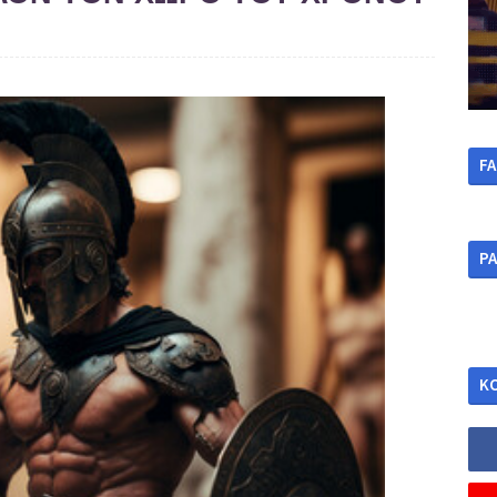
F
ΡΑ
Κ