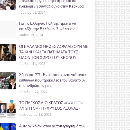
πρωθυπουργού σε φοιτητές και σε
ηλικιωμένη συνταξιούχο στην Κέρκυρα
Ιουνίου 03, 2024
Γιατί ο Ελληνας Πολίτης πρέπει να
επιλέξει την Ελλήνων Συνέλευσις
Μαΐου 29, 2024
ΟΙ ΕΛΛΑΝΙΟΙ ΗΡΩΕΣ ΑΣΦΑΛΙΖΟΥΝ ΜΕ
ΤΑ ΙΧΝΗ ΚΑΙ ΤΑ ΠΑΤΗΜΑΤΑ ΤΟΥΣ
ΟΛΟΝ ΤΟΝ ΧΩΡΟ ΤΟΥ ΧΡΟΝΟΥ
Ιουλίου 11, 2023
Σύμβαση 717 : Ενα επαίσχυντο γαϊτανάκι
ευθυνών που προκάλεσε τον θάνατο 57
συνανθρώπων μας
Απριλίου 24, 2024
ΤΟ ΠΑΓΚΟΣΜΙΟ ΚΡΑΤΟΣ «GOLDEN
AXIS Ή GA» Ή «ΧΡΥΣΟΣ AΞΟΝΑΣ»
Ιανουαρίου 13, 2022
Αυταρχικό όχι στον αυτοπεριορισμό των