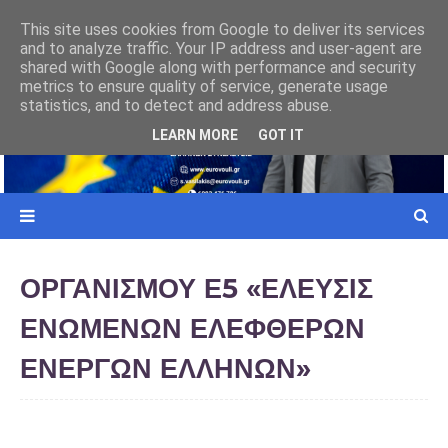
ΕΥΡΩΠΑΙΚΗ ΕΝΩΣΗ
This site uses cookies from Google to deliver its services
and to analyze traffic. Your IP address and user-agent are
ι σε
Γιατί ο Ελληνας Πολίτης πρέπει να επιλέξει την Ελλήνων Συνέλευσις
shared with Google along with performance and security
metrics to ensure quality of service, generate usage
statistics, and to detect and address abuse.
LEARN MORE
GOT IT
ΟΡΓΑΝΙΣΜΟΥ Ε5 «ΕΛΕΥΣΙΣ
ΕΝΩΜΕΝΩΝ ΕΛΕΦΘΕΡΩΝ
ΕΝΕΡΓΩΝ ΕΛΛΗΝΩΝ»