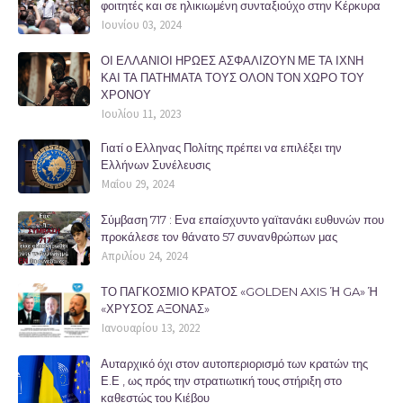
φοιτητές και σε ηλικιωμένη συνταξιούχο στην Κέρκυρα
Ιουνίου 03, 2024
ΟΙ ΕΛΛΑΝΙΟΙ ΗΡΩΕΣ ΑΣΦΑΛΙΖΟΥΝ ΜΕ ΤΑ ΙΧΝΗ
ΚΑΙ ΤΑ ΠΑΤΗΜΑΤΑ ΤΟΥΣ ΟΛΟΝ ΤΟΝ ΧΩΡΟ ΤΟΥ
ΧΡΟΝΟΥ
Ιουλίου 11, 2023
Γιατί ο Ελληνας Πολίτης πρέπει να επιλέξει την
Ελλήνων Συνέλευσις
Μαΐου 29, 2024
Σύμβαση 717 : Ενα επαίσχυντο γαϊτανάκι ευθυνών που
προκάλεσε τον θάνατο 57 συνανθρώπων μας
Απριλίου 24, 2024
ΤΟ ΠΑΓΚΟΣΜΙΟ ΚΡΑΤΟΣ «GOLDEN AXIS Ή GA» Ή
«ΧΡΥΣΟΣ AΞΟΝΑΣ»
Ιανουαρίου 13, 2022
Αυταρχικό όχι στον αυτοπεριορισμό των κρατών της
Ε.Ε , ως πρός την στρατιωτική τους στήριξη στο
καθεστώς του Κιέβου