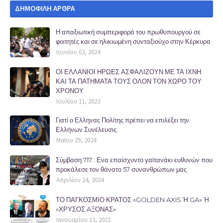
ΔΗΜΟΦΙΛΗ ΑΡΘΡΑ
Η απαξιωτική συμπεριφορά του πρωθυπουργού σε
φοιτητές και σε ηλικιωμένη συνταξιούχο στην Κέρκυρα
Ιουνίου 03, 2024
ΟΙ ΕΛΛΑΝΙΟΙ ΗΡΩΕΣ ΑΣΦΑΛΙΖΟΥΝ ΜΕ ΤΑ ΙΧΝΗ
ΚΑΙ ΤΑ ΠΑΤΗΜΑΤΑ ΤΟΥΣ ΟΛΟΝ ΤΟΝ ΧΩΡΟ ΤΟΥ
ΧΡΟΝΟΥ
Ιουλίου 11, 2023
Γιατί ο Ελληνας Πολίτης πρέπει να επιλέξει την
Ελλήνων Συνέλευσις
Μαΐου 29, 2024
Σύμβαση 717 : Ενα επαίσχυντο γαϊτανάκι ευθυνών που
προκάλεσε τον θάνατο 57 συνανθρώπων μας
Απριλίου 24, 2024
ΤΟ ΠΑΓΚΟΣΜΙΟ ΚΡΑΤΟΣ «GOLDEN AXIS Ή GA» Ή
«ΧΡΥΣΟΣ AΞΟΝΑΣ»
Ιανουαρίου 13, 2022