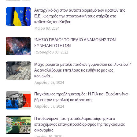
Αυταρχικό όχι στον αυτοπεριορισμό των κρατών της
Ε.Ε , ως πρός την στρατιωτική τους στήριξη στο
καθεστώς του Κιέβου
Μαΐου 03, 2024
"ΝΗΣΙΟ ΠΕΔΙΟ" ΤΟ ΠΕΔΙΟ ΑΝΑΜΟΝΗΣ ΤΩΝ
ΣΥΝΕΙΔΗΤΟΤΗΤΩΝ
Ιανουαρίου 08, 2022
Μαχαιρώματα μεταξύ παιδιών γυμνασίου και λυκείου ?
Ας αναλάβουμε επιτέλους τις ευθήνες μας ως
κοινωνία...
Απριλίου 03, 2024
Παγκόσμιος προβληματισμός : Η.Π.Α και Ευρώπη ένα
βήμα πριν την ολική κατάρρευση
Απριλίου 07, 2024
Η αυξανόμενη τάση αποδολαριοποίησης και ο
επερχόμενος επαναπροσδιορισμός της παγκόσμιας
οικονομίας
Ιουλίου 10, 2023