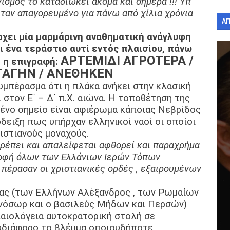
μός το καταδιώκει ακόμα και σήμερα !!! Υπ’
ήταν απαγορευμένο για πάνω από χίλια χρόνια
Α
χει μία μαρμάρινη αναθηματική ανάγλυφη
ι ένα τεράστιο αυτί εντός πλαισίου, πάνω
ΑΡΤΕΜΙΔΙ ΑΓΡΟΤΕΡΑ /
 η επιγραφή:
ΤΑΓΗΝ / ΑΝΕΘΗΚΕΝ
υμπέρασμα ότι η πλάκα ανήκει στην κλασική
 στον Ε΄ – Δ΄ π.Χ. αιώνα. Η τοποθέτηση της
ένο σημείο είναι αφιέρωμα κάποιας Νεβρίδος
δειξη πως υπήρχαν ελληνικοί ναοί οι οποίοι
ιστιανούς μοναχούς.
 πρέπει και απαλείφεται αφθορεί και παραχρήμα
τροφή όλων των Ελλάνιων Ιερών Τόπων
 πέρασαν οι χριστιανικές ορδές , εξαιρουμένων
ητας (των Ελλήνων Αλέξανδρος , των Ρωμαίων
νόσωρ και ο βασιλεύς Μήδων και Περσών)
λαιολόγεια αυτοκρατορική στολή σε
 αδιάφορο το βλέμμα οποιουδήποτε