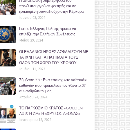
Η απαξιωτική συμπεριφορά του
πρωθυπουργού σε φοιτητές και σε
ηλικιωμένη συνταξιούχο στην Κέρκυρα
Ιουνίου 03, 2024
Γιατί ο Ελληνας Πολίτης πρέπει να
επιλέξει την Ελλήνων Συνέλευσις
Μαΐου 29, 2024
ΟΙ ΕΛΛΑΝΙΟΙ ΗΡΩΕΣ ΑΣΦΑΛΙΖΟΥΝ ΜΕ
ΤΑ ΙΧΝΗ ΚΑΙ ΤΑ ΠΑΤΗΜΑΤΑ ΤΟΥΣ
ΟΛΟΝ ΤΟΝ ΧΩΡΟ ΤΟΥ ΧΡΟΝΟΥ
Ιουλίου 11, 2023
Σύμβαση 717 : Ενα επαίσχυντο γαϊτανάκι
ευθυνών που προκάλεσε τον θάνατο 57
συνανθρώπων μας
Απριλίου 24, 2024
ΤΟ ΠΑΓΚΟΣΜΙΟ ΚΡΑΤΟΣ «GOLDEN
AXIS Ή GA» Ή «ΧΡΥΣΟΣ AΞΟΝΑΣ»
Ιανουαρίου 13, 2022