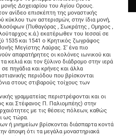
 μονής Δοχειαρίου του Αγίου Ορους.
ον ανίδεο επισκέπτη της μοναστικής
ύ κύκλου των αστερισμών, στην ίδια μονή,
λοσόφων (Πυθαγόρας , Σωκράτης , Ομηρος ,
λούταρχος κ.ά.) εκατέρωθεν του Ιεσσαί σε
ύ 1535 και 1541 ο Κρητικός ζωγράφος
ονής Μεγίστης Λαύρας. Σ’ ένα πιο
ρνούν απαρατήρητες οι κολόνες ιωνικού και
α κελιά και τον ξύλινο διάδρομο στην ιερά
 σε πηγάδια και κρήνες και άλλα
ιστιανικής περιόδου που βρίσκονται
ρόνια στους στιβαρούς τοίχους των
νικής γραμματείας περιστρέφονται και οι
ος και Στέφανος Π. Παλιομπέης) στην
αρχαιότητες με τις θέσεις πόλεων, καθώς
ει ως τώρα.
ων ή μνημείων βρίσκονται διάσπαρτα κοντά
την άποψη ότι τα μεγάλα μοναστηριακά