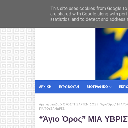
ν μας
Υπο
ΡΟΗ ΕΙΔΗΣΕΩΝ
ΕΘΝΙΚΗ ΑΣΦΑΛΕΙΑ
This site uses cookies from Google to d
are shared with Google along with perf
statistics, and to detect and address 
ΑΡΧΙΚΗ
ΕΥΡΩΒΟΥΛΗ
ΒΙΟΓΡΑΦΙΚΟ
ΕΚΠ
Αρχική σελίδα
ΟΡΟΣ ΤΗΣ ΑΡΤΕΜΙΔΟΣ
“Άγιο Όρος” ΜΙΑ 
ΓΙΑ ΤΟΥΣ ΑΝΔΡΕΣ
“Άγιο Όρος” ΜΙΑ ΥΒΡΙ