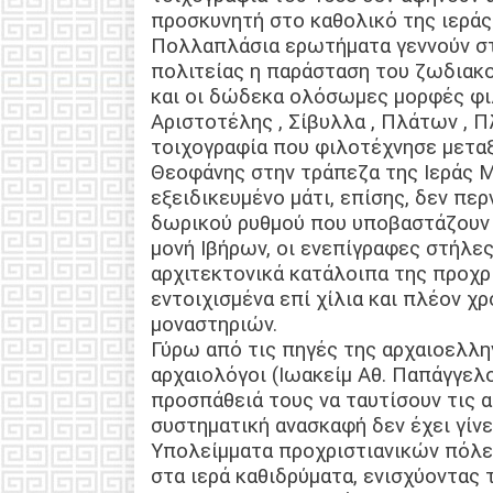
προσκυνητή στο καθολικό της ιεράς
Πολλαπλάσια ερωτήματα γεννούν στ
πολιτείας η παράσταση του ζωδιακο
και οι δώδεκα ολόσωμες μορφές φι
Αριστοτέλης , Σίβυλλα , Πλάτων , Π
τοιχογραφία που φιλοτέχνησε μεταξ
Θεοφάνης στην τράπεζα της Ιεράς Μ
εξειδικευμένο μάτι, επίσης, δεν πε
δωρικού ρυθμού που υποβαστάζουν τ
μονή Ιβήρων, οι ενεπίγραφες στήλες
αρχιτεκτονικά κατάλοιπα της προχρ
εντοιχισμένα επί χίλια και πλέον χ
μοναστηριών.
Γύρω από τις πηγές της αρχαιοελλη
αρχαιολόγοι (Ιωακείμ Αθ. Παπάγγελ
προσπάθειά τους να ταυτίσουν τις 
συστηματική ανασκαφή δεν έχει γίν
Υπολείμματα προχριστιανικών πόλε
στα ιερά καθιδρύματα, ενισχύοντας 