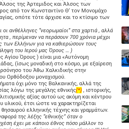
 Άλσος της Άρτεμιδος και Άλσος των
ρος από τον Κωνσταντίνο Θ’ τον Μονομάχο
αγίας, οπότε τότε άρχισε και το κτίσιμο των
 οι ανθέλληνες “νεορωμαίοι” στα χαρτιά , αλλά
ητα , περίμεναν να περάσουν 700 χρόνια μέχρι
ς των Ελλήνων για να καθιερώσουν τους
άληψη του Ιερού μας Όρους … )
ς Αγίου Όρους ) είναι μια «Αυτόνομη
άδας, (ίσως μοναδική στο κόσμο, με εξαίρεση
χερσόνησο του Άθω Χαλκιδικής στην
του Ορθόδοξου μοναχισμού.
ήματα όχι μόνο της Βαλκανικής, αλλά της
σίας λόγω της μεγάλης εθνικής
(*)
, ιστορικής,
λιτισμικής αξίας αυτού ως ακόμη και κέντρου
υ υλικού, έτσι ώστε να χαρακτηρίζεται
ύ θησαυρού ελληνικής τέχνης και γραμμάτων.
αναφορά της λέξης “εθνικής” όταν ο
σχέση έχει με κάποιο έθνος πόσο μάλλον το