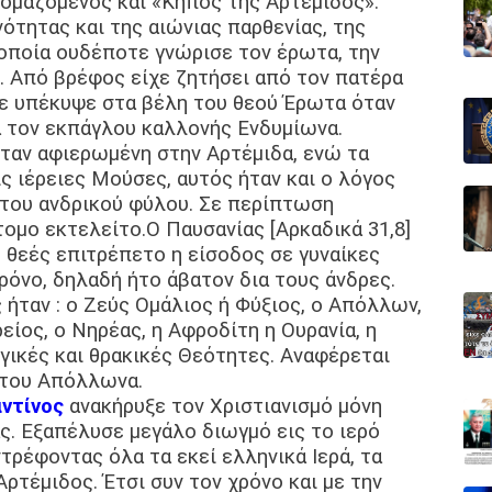
νομαζόμενος και «Κήπος της Αρτέμιδος».
ότητας και της αιώνιας παρθενίας, της
 οποία ουδέποτε γνώρισε τον έρωτα, την
ε. Από βρέφος είχε ζητήσει από τον πατέρα
ύτε υπέκυψε στα βέλη του θεού Έρωτα όταν
α τον εκπάγλου καλλονής Ενδυμίωνα.
ήταν αφιερωμένη στην Αρτέμιδα, ενώ τα
ς ιέρειες Μούσες, αυτός ήταν και ο λόγος
 του ανδρικού φύλου. Σε περίπτωση
ομο εκτελείτο.Ο Παυσανίας [Αρκαδικά 31,8]
 θεές επιτρέπετο η είσοδος σε γυναίκες
ρόνο, δηλαδή ήτο άβατον δια τους άνδρες.
ήταν : ο Ζεύς Ομάλιος ή Φύξιος, ο Απόλλων,
είος, ο Νηρέας, η Αφροδίτη η Ουρανία, η
ικές και θρακικές Θεότητες. Αναφέρεται
υ του Απόλλωνα.
ντίνος
ανακήρυξε τον Χριστιανισμό μόνη
ς. Εξαπέλυσε μεγάλο διωγμό εις το ιερό
ρέφοντας όλα τα εκεί ελληνικά Ιερά, τα
ρτέμιδος. Έτσι συν τον χρόνο και με την