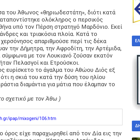
σα του Άθωνος «θηριωδεστάτη», διότι κατά
 καταποντίστηκε ολόκληρος ο περσικός
θήνα υπό τον Πέρση στρατηγό Μαρδόνιο. Εκεί
άνδρες και τριακόσια πλοία. Κατά το
Ε
χερσόνησος απαριθμούσε περί τις δέκα
υαν την Δήμητρα, την Αφροδίτη, την Αρτέμιδα,
ι σύμφωνα με τον Λουκιανό ζούσαν εκατόν
ήταν Πελασγοί και Ετρούσκοι.
ος ευρίσκετο το άγαλμα του Αθώου Διός εξ
 ότι η σκιά του κατά την δύση του ηλίου
εράστια διαμάντια για μάτια που έλαμπαν το
ο σχετικό με τον Άθω )
ch.gr/ipap/mixogeni/106.htm
Δ
ο όρος είχε παραχωρηθεί από τον Δία εις την