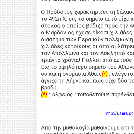
Ο Ηρόδοτος χαρακτηρίζει τη θάλασ
το 492π.Χ. εις το σημείο αυτό είχε
στόλος ο οποίος βάδιζε προς την Α
ο Μαρδόνιος έχασε είκοσι χιλιάδες 
διάστημα των Περσικών πολέμων η 
χιλιάδες κατοίκους οι οποίοι λάτρε
τον Απόλλωνα και τον Ασκληπιό κα
τριάντα χρόνια! Πολλοί από αυτούς 
Εις το υψηλότερο σημείο του Άθων
ου και η ονομασία Άθως
(*)
, ελέγετο
άγγιζε τη Λήμνο και πως είχε δύο τ
βράδυ.
(*)
( Αλφειός : τοποθετούμε παρένθετ
http://users.s
Από την μυθολογία μαθαίνουμε ότι τ