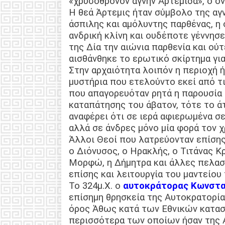
«χρυσόθρονον αγνήν Αρτέμιδα», ο ο
Η θεά Άρτεμις ήταν σύμβολο της αγν
άσπιλης και αμόλυντης παρθένας, η
ανδρική κλίνη και ουδέποτε γέννησ
της Δία την αιώνια παρθενία και ο
αισθάνθηκε το ερωτικό σκίρτημα γι
Στην αρχαιότητα λοιπόν η περιοχή 
μυστήρια που ετελούντο εκεί από τι
που απαγορευόταν ρητά η παρουσία
καταπάτησης του άβατον, τότε το άτ
αναφέρει ότι σε ιερά αφιερωμένα σε
αλλά σε άνδρες μόνο μία φορά τον χ
Άλλοι Θεοί που λατρεύονταν επίσης 
ο Διόνυσος, ο Ηρακλής, ο Τιτάνας Κρ
Μορφώ, η Δήμητρα και άλλες πελασγ
επίσης και λειτουργία του μαντείο
Το 324μ.Χ. ο
αυτοκράτορας Κωνστα
επίσημη θρησκεία της Αυτοκρατορία
όρος Άθως κατά των Εθνικών καταστ
περισσότερα των οποίων ήσαν της Α