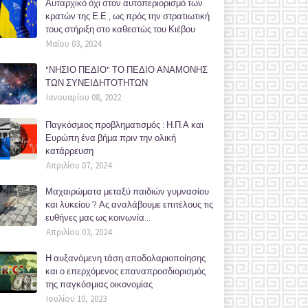
Αυταρχικό όχι στον αυτοπεριορισμό των
κρατών της Ε.Ε , ως πρός την στρατιωτική
τους στήριξη στο καθεστώς του Κιέβου
Μαΐου 03, 2024
"ΝΗΣΙΟ ΠΕΔΙΟ" ΤΟ ΠΕΔΙΟ ΑΝΑΜΟΝΗΣ
ΤΩΝ ΣΥΝΕΙΔΗΤΟΤΗΤΩΝ
Ιανουαρίου 08, 2022
Παγκόσμιος προβληματισμός : Η.Π.Α και
Ευρώπη ένα βήμα πριν την ολική
κατάρρευση
Απριλίου 07, 2024
Μαχαιρώματα μεταξύ παιδιών γυμνασίου
και λυκείου ? Ας αναλάβουμε επιτέλους τις
ευθήνες μας ως κοινωνία...
Απριλίου 03, 2024
Η αυξανόμενη τάση αποδολαριοποίησης
και ο επερχόμενος επαναπροσδιορισμός
της παγκόσμιας οικονομίας
Ιουλίου 10, 2023