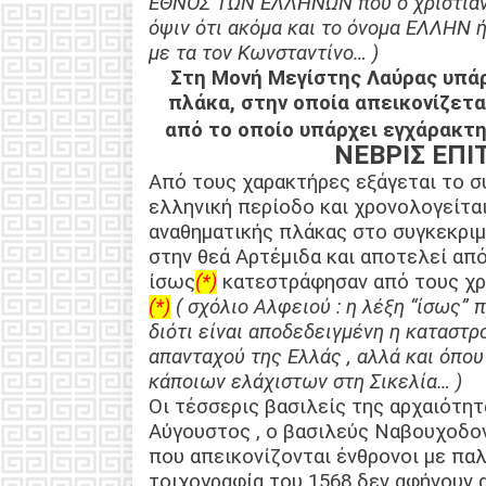
ΕΘΝΟΣ ΤΩΝ ΕΛΛΗΝΩΝ που ο χριστιανισ
όψιν ότι ακόμα και το όνομα ΕΛΛΗΝ 
με τα τον Κωνσταντίνο… )
Στη Μονή Μεγίστης Λαύρας υπάρ
πλάκα, στην οποία απεικονίζετα
από το οποίο υπάρχει εγχάρακτη
ΝΕΒΡΙΣ ΕΠΙ
Από τους χαρακτήρες εξάγεται το σ
ελληνική περίοδο και χρονολογείται
αναθηματικής πλάκας στο συγκεκριμ
στην θεά Αρτέμιδα και αποτελεί από
ίσως
(*)
κατεστράφησαν από τους χρ
(*)
( σχόλιο Αλφειού : η λέξη “ίσως”
διότι είναι αποδεδειγμένη η κατασ
απανταχού της Ελλάς , αλλά και όπου
κάποιων ελάχιστων στη Σικελία… )
Οι τέσσερις βασιλείς της αρχαιότ
Αύγουστος , ο βασιλεύς Ναβουχοδο
που απεικονίζονται ένθρονοι με πα
τοιχογραφία του 1568 δεν αφήνουν