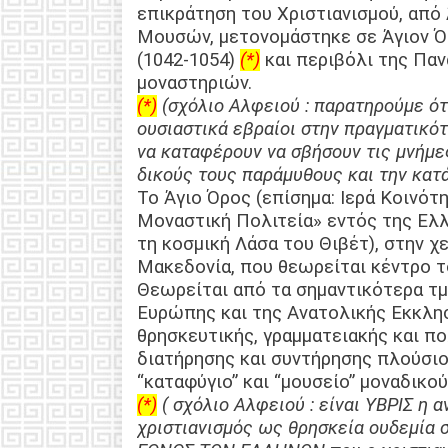
επικράτηση του Χριστιανισμού, από
Μουσών, μετονομάστηκε σε Άγιον Ό
(1042-1054)
(*)
και περιβόλι της Παν
μοναστηριών.
(*)
(σχόλιο Αλφειού : παρατηρούμε ότι
ουσιαστικά εβραίοι στην πραγματικότ
να καταφέρουν να σβήσουν τις μνήμε
δικούς τους παράμυθους και την κατ
Το Άγιο Όρος (επίσημα: Ιερά Κοινότη
Μοναστική Πολιτεία» εντός της Ελλ
τη κοσμική Λάσα του Θιβέτ), στην 
Μακεδονία, που θεωρείται κέντρο 
Θεωρείται από τα σημαντικότερα τμ
Ευρώπης και της Ανατολικής Εκκλη
θρησκευτικής, γραμματειακής και πο
διατήρησης και συντήρησης πλούσιο
“καταφύγιο” και “μουσείο” μοναδικο
(*)
( σχόλιο Αλφειού : είναι ΥΒΡΙΣ η 
χριστιανισμός ως θρησκεία ουδεμία 