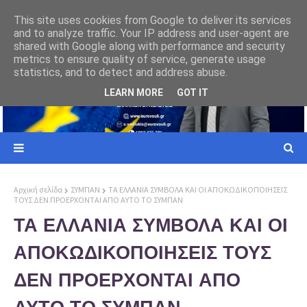
ΕΥΡΩΠΑΙΚΗ ΕΝΩΣΗ
This site uses cookies from Google to deliver its services
and to analyze traffic. Your IP address and user-agent are
ι σε
Γιατί ο Ελληνας Πολίτης πρέπει να επιλέξει την Ελλήνων Συνέλευσις
shared with Google along with performance and security
metrics to ensure quality of service, generate usage
statistics, and to detect and address abuse.
LEARN MORE
GOT IT
Αρχική σελίδα
ΣΥΜΠΑΝ
ΤΑ ΕΛΛΑΝΙΑ ΣΥΜΒΟΛΑ ΚΑΙ ΟΙ ΑΠΟΚΩΔΙΚΟΠΟΙΗΣΕΙΣ
ΤΟΥΣ ΔΕΝ ΠΡΟΕΡΧΟΝΤΑΙ ΑΠΟ ΑΥΤΟ ΤΟ ΣΥΜΠΑΝ
ΤΑ ΕΛΛΑΝΙΑ ΣΥΜΒΟΛΑ ΚΑΙ ΟΙ
ΑΠΟΚΩΔΙΚΟΠΟΙΗΣΕΙΣ ΤΟΥΣ
ΔΕΝ ΠΡΟΕΡΧΟΝΤΑΙ ΑΠΟ