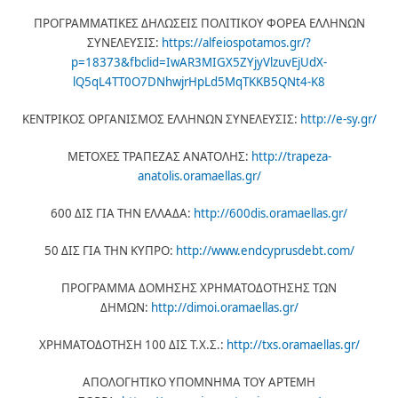
ΠΡΟΓΡΑΜΜΑΤΙΚΕΣ ΔΗΛΩΣΕΙΣ ΠΟΛΙΤΙΚΟΥ ΦΟΡΕΑ ΕΛΛΗΝΩΝ
ΣΥΝΕΛΕΥΣΙΣ:
https://alfeiospotamos.gr/?
p=18373&fbclid=IwAR3MIGX5ZYjyVlzuvEjUdX-
lQ5qL4TT0O7DNhwjrHpLd5MqTKKB5QNt4-K8
ΚΕΝΤΡΙΚΟΣ ΟΡΓΑΝΙΣΜΟΣ ΕΛΛΗΝΩΝ ΣΥΝΕΛΕΥΣΙΣ:
http://e-sy.gr/
ΜΕΤΟΧΕΣ ΤΡΑΠΕΖΑΣ ΑΝΑΤΟΛΗΣ:
http://trapeza-
anatolis.oramaellas.gr/
600 ΔΙΣ ΓΙΑ ΤΗΝ ΕΛΛΑΔΑ:
http://600dis.oramaellas.gr/
50 ΔΙΣ ΓΙΑ ΤΗΝ ΚΥΠΡΟ:
http://www.endcyprusdebt.com/
ΠΡΟΓΡΑΜΜΑ ΔΟΜΗΣΗΣ ΧΡΗΜΑΤΟΔΟΤΗΣΗΣ ΤΩΝ
ΔΗΜΩΝ:
http://dimoi.oramaellas.gr/
ΧΡΗΜΑΤΟΔΟΤΗΣΗ 100 ΔΙΣ Τ.Χ.Σ.:
http://txs.oramaellas.gr/
ΑΠΟΛΟΓΗΤΙΚΟ ΥΠΟΜΝΗΜΑ ΤΟΥ ΑΡΤΕΜΗ