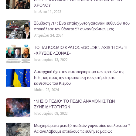
ΧΡΟΝΟΥ
Ιουλίου 11, 2023
Σύμβαση 717 : Ενα επαίσχυντο γαϊτανάκι ευθυνών που
προκάλεσε τον θάνατο 57 συνανθρώπων μας
Απριλίου 24, 2024
ΤΟ ΠΑΓΚΟΣΜΙΟ ΚΡΑΤΟΣ «GOLDEN AXIS Ή GA» Ή
«ΧΡΥΣΟΣ AΞΟΝΑΣ»
Ιανουαρίου 13, 2022
Αυταρχικό όχι στον αυτοπεριορισμό των κρατών της
Ε.Ε , ως πρός την στρατιωτική τους στήριξη στο
καθεστώς του Κιέβου
Μαΐου 03, 2024
"ΝΗΣΙΟ ΠΕΔΙΟ" ΤΟ ΠΕΔΙΟ ΑΝΑΜΟΝΗΣ ΤΩΝ
ΣΥΝΕΙΔΗΤΟΤΗΤΩΝ
Ιανουαρίου 08, 2022
Μαχαιρώματα μεταξύ παιδιών γυμνασίου και λυκείου ?
Ας αναλάβουμε επιτέλους τις ευθήνες μας ως