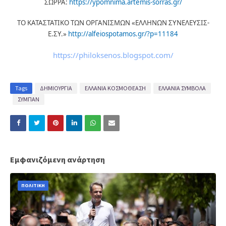
ΣΩΡΡΑ:
https://ypomnima.artemis-sorras.gr/
ΤΟ ΚΑΤΑΣΤΑΤΙΚΟ ΤΩΝ ΟΡΓΑΝΙΣΜΩΝ «ΕΛΛΗΝΩΝ ΣΥΝΕΛΕΥΣΙΣ-
Ε.ΣΥ.»
http://alfeiospotamos.gr/?p=11184
https://philoksenos.blogspot.com/
Tags
ΔΗΜΙΟΥΡΓΙΑ
ΕΛΛΑΝΙΑ ΚΟΣΜΟΘΕΑΣΗ
ΕΛΛΑΝΙΑ ΣΥΜΒΟΛΑ
ΣΥΜΠΑΝ
Εμφανιζόμενη ανάρτηση
ΠΟΛΙΤΙΚΗ