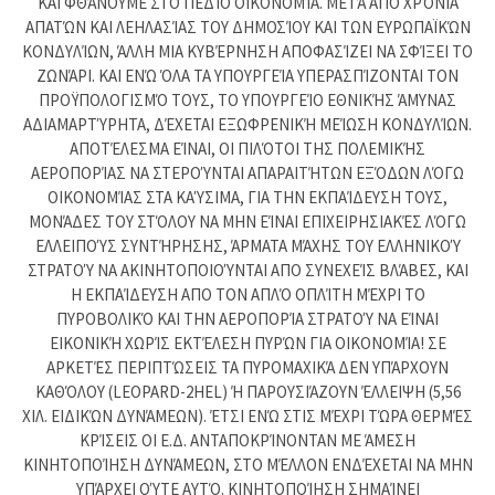
ΚΑΙ ΦΘΆΝΟΥΜΕ ΣΤΟ ΠΕΔΊΟ ΟΙΚΟΝΟΜΊΑ. ΜΕΤΆ ΑΠΟ ΧΡΌΝΙΑ
ΑΠΑΤΏΝ ΚΑΙ ΛΕΗΛΑΣΊΑΣ ΤΟΥ ΔΗΜΟΣΊΟΥ ΚΑΙ ΤΩΝ ΕΥΡΩΠΑΪΚΏΝ
ΚΟΝΔΥΛΊΩΝ, ΆΛΛΗ ΜΙΑ ΚΥΒΈΡΝΗΣΗ ΑΠΟΦΑΣΊΖΕΙ ΝΑ ΣΦΊΞΕΙ ΤΟ
ΖΩΝΆΡΙ. ΚΑΙ ΕΝΏ ΌΛΑ ΤΑ ΥΠΟΥΡΓΕΊΑ ΥΠΕΡΑΣΠΊΖΟΝΤΑΙ ΤΟΝ
ΠΡΟΫΠΟΛΟΓΙΣΜΌ ΤΟΥΣ, ΤΟ ΥΠΟΥΡΓΕΊΟ ΕΘΝΙΚΉΣ ΆΜΥΝΑΣ
ΑΔΙΑΜΑΡΤΎΡΗΤΑ, ΔΈΧΕΤΑΙ ΕΞΩΦΡΕΝΙΚΉ ΜΕΊΩΣΗ ΚΟΝΔΥΛΊΩΝ.
ΑΠΟΤΈΛΕΣΜΑ ΕΊΝΑΙ, ΟΙ ΠΙΛΌΤΟΙ ΤΗΣ ΠΟΛΕΜΙΚΉΣ
ΑΕΡΟΠΟΡΊΑΣ ΝΑ ΣΤΕΡΟΎΝΤΑΙ ΑΠΑΡΑΙΤΉΤΩΝ ΕΞΌΔΩΝ ΛΌΓΩ
ΟΙΚΟΝΟΜΊΑΣ ΣΤΑ ΚΑΎΣΙΜΑ, ΓΙΑ ΤΗΝ ΕΚΠΑΊΔΕΥΣΗ ΤΟΥΣ,
ΜΟΝΆΔΕΣ ΤΟΥ ΣΤΌΛΟΥ ΝΑ ΜΗΝ ΕΊΝΑΙ ΕΠΙΧΕΙΡΗΣΙΑΚΈΣ ΛΌΓΩ
ΕΛΛΕΙΠΟΎΣ ΣΥΝΤΉΡΗΣΗΣ, ΆΡΜΑΤΑ ΜΆΧΗΣ ΤΟΥ ΕΛΛΗΝΙΚΟΎ
ΣΤΡΑΤΟΎ ΝΑ ΑΚΙΝΗΤΟΠΟΙΟΎΝΤΑΙ ΑΠΟ ΣΥΝΕΧΕΊΣ ΒΛΆΒΕΣ, ΚΑΙ
Η ΕΚΠΑΊΔΕΥΣΗ ΑΠΟ ΤΟΝ ΑΠΛΌ ΟΠΛΊΤΗ ΜΈΧΡΙ ΤΟ
ΠΥΡΟΒΟΛΙΚΌ ΚΑΙ ΤΗΝ ΑΕΡΟΠΟΡΊΑ ΣΤΡΑΤΟΎ ΝΑ ΕΊΝΑΙ
ΕΙΚΟΝΙΚΉ ΧΩΡΊΣ ΕΚΤΈΛΕΣΗ ΠΥΡΏΝ ΓΙΑ ΟΙΚΟΝΟΜΊΑ! ΣΕ
ΑΡΚΕΤΈΣ ΠΕΡΙΠΤΏΣΕΙΣ ΤΑ ΠΥΡΟΜΑΧΙΚΆ ΔΕΝ ΥΠΆΡΧΟΥΝ
ΚΑΘΌΛΟΥ (LEOPARD-2HEL) Ή ΠΑΡΟΥΣΙΆΖΟΥΝ ΈΛΛΕΙΨΗ (5,56
ΧΙΛ. ΕΙΔΙΚΏΝ ΔΥΝΆΜΕΩΝ). ΈΤΣΙ ΕΝΏ ΣΤΙΣ ΜΈΧΡΙ ΤΏΡΑ ΘΕΡΜΈΣ
ΚΡΊΣΕΙΣ ΟΙ Ε.Δ. ΑΝΤΑΠΟΚΡΊΝΟΝΤΑΝ ΜΕ ΆΜΕΣΗ
ΚΙΝΗΤΟΠΟΊΗΣΗ ΔΥΝΆΜΕΩΝ, ΣΤΟ ΜΈΛΛΟΝ ΕΝΔΈΧΕΤΑΙ ΝΑ ΜΗΝ
ΥΠΆΡΧΕΙ ΟΎΤΕ ΑΥΤΌ. ΚΙΝΗΤΟΠΟΊΗΣΗ ΣΗΜΑΊΝΕΙ