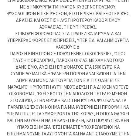
ΕΠΑΝΑΚΑΘΟΡΙΣΜΌΣ ΚΑΙ ΑΝΑΘΕΏΡΗΣΗ ΛΕΙΤΟΥΡΓΊΑΣ ΤΗΣ ΕΥΠ
ΜΕ ΔΗΜΙΟΥΡΓΊΑ ΤΜΗΜΆΤΩΝ ΚΥΒΕΡΝΟΠΟΛΈΜΟΥ,
ΨΥΧΟΛΟΓΙΚΏΝ ΕΠΙΧΕΙΡΉΣΕΩΝ, ΕΣΩΤΕΡΙΚΉΣ ΚΑΙ ΕΞΩΤΕΡΙΚΉΣ
ΔΡΆΣΗΣ ΚΑΙ ΘΈΣΠΙΣΗ ΑΥΣΤΗΡΌΤΕΡΟΥ ΚΑΘΟΡΙΣΜΟΎ
ΑΣΦΑΛΕΊΑΣ, ΤΗΣ ΥΠΗΡΕΣΊΑΣ.
ΕΠΙΒΟΛΉ ΦΟΡΟΛΟΓΊΑΣ ΣΤΑ ΤΡΑΠΕΖΙΚΆ ΙΔΡΎΜΑΤΑ ΚΑΙ
ΥΠΕΡΚΕΡΔΟΦΌΡΕΣ ΕΠΙΧΕΙΡΉΣΕΙΣ, ΥΠΕΡ Ε.Δ. ΚΑΙ ΔΗΜΙΟΥΡΓΊΑ
ΛΑΧΕΊΟΥ Ε.Δ.
ΠΑΡΟΧΉ ΚΙΝΉΤΡΩΝ ΣΕ ΠΟΛΎΤΕΚΝΕΣ ΟΙΚΟΓΈΝΕΙΕΣ, ΌΠΩΣ
ΠΑΎΣΗ ΦΟΡΟΛΟΓΊΑΣ, ΠΑΡΟΧΉ ΟΙΚΊΑΣ ΜΕ ΧΑΜΗΛΌΤΟΚΟ
ΔΑΝΕΙΣΜΌ, ΑΎΞΗΣΗ ΕΠΙΔΌΜΑΤΟΣ ΣΤΑ 1500 ΕΥΡΏ Κ.Α.
ΣΥΜΠΕΡΑΣΜΑΤΙΚΆ Η ΈΛΛΕΙΨΗ ΠΌΡΩΝ ΑΝΑΓΚΑΊΩΝ ΓΙΑ ΤΗΝ
ΑΠΛΉ ΚΑΙ ΜΌΝΟ ΛΕΙΤΟΥΡΓΊΑ ΤΩΝ Ε.Δ ΤΙΣ ΟΔΗΓΕΊ ΣΕ
ΜΑΡΑΣΜΌ. Η ΎΠΟΠΤΗ ΑΥΤΉ ΜΕΘΌΔΕΥΣΗ ΓΙΑ ΔΉΘΕΝ ΛΌΓΟΥΣ
ΟΙΚΟΝΟΜΊΑΣ, ΈΧΕΙ ΣΚΟΠΌ ΤΗΝ ΑΠΟΔΟΧΉ ΤΕΤΕΛΕΣΜΈΝΩΝ
ΣΤΟ ΑΙΓΑΊΟ, ΣΤΗΝ ΘΡΆΚΗ ΚΑΙ ΣΤΗΝ ΚΎΠΡΟ. ΦΥΣΙΚΆ ΌΛΑ ΤΑ
ΠΑΡΑΠΆΝΩ ΈΧΟΥΝ ΝΌΗΜΑ ΓΙΑ ΜΙΑ ΚΥΒΈΡΝΗΣΗ ΠΡΌΘΥΜΗ ΝΑ
ΥΠΕΡΑΣΠΙΣΤΕΊ ΤΑ ΣΥΜΦΈΡΟΝΤΑ ΤΗΣ ΧΏΡΑΣ, Η ΟΠΟΊΑ ΘΑ ΈΧΕΙ
ΚΑΙ ΤΗΝ ΒΟΎΛΗΣΗ ΝΑ ΤΑ ΚΆΝΕΙ ΠΡΆΞΗ, ΚΆΤΙ ΠΟΥ ΦΥΣΙΚΆ ΔΕΝ
ΥΠΆΡΧΕΙ ΣΉΜΕΡΑ. ΈΤΣΙ ΕΊΜΑΣΤΕ ΥΠΟΧΡΕΩΜΈΝΟΙ ΝΑ
ΕΠΙΣΗΜΑΊΝΟΥΜΕ ΤΑ ΑΥΤΟΝΌΗΤΑ ΚΑΙ ΝΑ ΑΝΤΙΣΤΑΘΟΎΜΕ ΣΤΗΝ