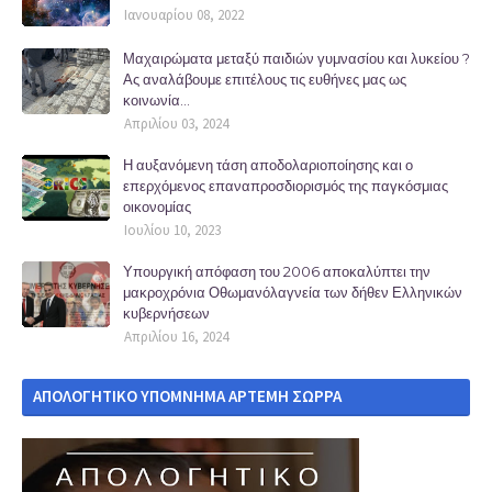
Ιανουαρίου 08, 2022
Μαχαιρώματα μεταξύ παιδιών γυμνασίου και λυκείου ?
Ας αναλάβουμε επιτέλους τις ευθήνες μας ως
κοινωνία...
Απριλίου 03, 2024
Η αυξανόμενη τάση αποδολαριοποίησης και ο
επερχόμενος επαναπροσδιορισμός της παγκόσμιας
οικονομίας
Ιουλίου 10, 2023
Υπουργική απόφαση του 2006 αποκαλύπτει την
μακροχρόνια Οθωμανόλαγνεία των δήθεν Ελληνικών
κυβερνήσεων
Απριλίου 16, 2024
ΑΠΟΛΟΓΗΤΙΚΟ ΥΠΟΜΝΗΜΑ ΑΡΤΕΜΗ ΣΩΡΡΑ