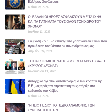
Ελλήνων Συνέλευσις
Μαΐου 29, 2024
ΟΙ ΕΛΛΑΝΙΟΙ ΗΡΩΕΣ ΑΣΦΑΛΙΖΟΥΝ ΜΕ ΤΑ ΙΧΝΗ
ΚΑΙ ΤΑ ΠΑΤΗΜΑΤΑ ΤΟΥΣ ΟΛΟΝ ΤΟΝ ΧΩΡΟ ΤΟΥ
ΧΡΟΝΟΥ
Ιουλίου 11, 2023
Σύμβαση 717 : Ενα επαίσχυντο γαϊτανάκι ευθυνών που
προκάλεσε τον θάνατο 57 συνανθρώπων μας
Απριλίου 24, 2024
ΤΟ ΠΑΓΚΟΣΜΙΟ ΚΡΑΤΟΣ «GOLDEN AXIS Ή GA» Ή
«ΧΡΥΣΟΣ AΞΟΝΑΣ»
Ιανουαρίου 13, 2022
Αυταρχικό όχι στον αυτοπεριορισμό των κρατών της
Ε.Ε , ως πρός την στρατιωτική τους στήριξη στο
καθεστώς του Κιέβου
Μαΐου 03, 2024
"ΝΗΣΙΟ ΠΕΔΙΟ" ΤΟ ΠΕΔΙΟ ΑΝΑΜΟΝΗΣ ΤΩΝ
ΣΥΝΕΙΔΗΤΟΤΗΤΩΝ