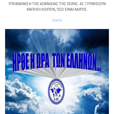
ΥΠΟΒΆΘΜΙΣΗ ΤΗΣ ΑΣΦΆΛΕΙΑΣ ΤΗΣ ΧΏΡΑΣ. ΑΣ ΞΥΠΝΉΣΟΥΝ
ΚΆΠΟΙΟΙ ΛΟΙΠΌΝ, ΌΣΟ ΕΊΝΑΙ ΚΑΙΡΌΣ.
ΠΗΓΗ