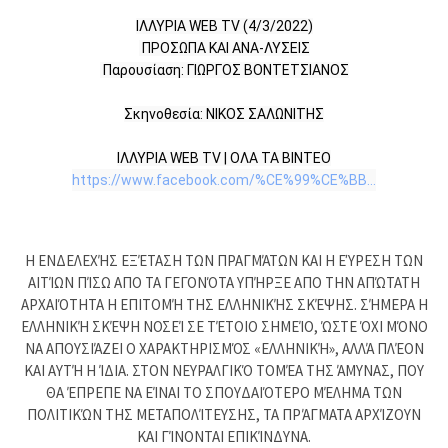
ΙΛΛΥΡΙΑ WEB TV (4/3/2022)

 ΠΡΟΣΩΠΑ ΚΑΙ ΑΝΑ-ΛΥΣΕΙΣ

 Παρουσίαση: ΓΙΩΡΓΟΣ ΒΟΝΤΕΤΣΙΑΝΟΣ

Σκηνοθεσία: ΝΙΚΟΣ ΣΑΛΩΝΙΤΗΣ

https://www.facebook.com/%CE%99%CE%BB...
Η ΕΝΔΕΛΕΧΉΣ ΕΞΈΤΑΣΗ ΤΩΝ ΠΡΑΓΜΆΤΩΝ ΚΑΙ Η ΕΎΡΕΣΗ ΤΩΝ
ΑΙΤΊΩΝ ΠΊΣΩ ΑΠΟ ΤΑ ΓΕΓΟΝΌΤΑ ΥΠΉΡΞΕ ΑΠΟ ΤΗΝ ΑΠΏΤΑΤΗ
ΑΡΧΑΙΌΤΗΤΑ Η ΕΠΙΤΟΜΉ ΤΗΣ ΕΛΛΗΝΙΚΉΣ ΣΚΈΨΗΣ. ΣΉΜΕΡΑ Η
ΕΛΛΗΝΙΚΉ ΣΚΈΨΗ ΝΟΣΕΊ ΣΕ ΤΈΤΟΙΟ ΣΗΜΕΊΟ, ΏΣΤΕ ΌΧΙ ΜΌΝΟ
ΝΑ ΑΠΟΥΣΙΆΖΕΙ Ο ΧΑΡΑΚΤΗΡΙΣΜΌΣ «ΕΛΛΗΝΙΚΉ», ΑΛΛΆ ΠΛΈΟΝ
ΚΑΙ ΑΥΤΉ Η ΊΔΙΑ. ΣΤΟΝ ΝΕΥΡΑΛΓΙΚΌ ΤΟΜΈΑ ΤΗΣ ΆΜΥΝΑΣ, ΠΟΥ
ΘΑ ΈΠΡΕΠΕ ΝΑ ΕΊΝΑΙ ΤΟ ΣΠΟΥΔΑΙΌΤΕΡΟ ΜΈΛΗΜΑ ΤΩΝ
ΠΟΛΙΤΙΚΏΝ ΤΗΣ ΜΕΤΑΠΟΛΊΤΕΥΣΗΣ, ΤΑ ΠΡΆΓΜΑΤΑ ΑΡΧΊΖΟΥΝ
ΚΑΙ ΓΊΝΟΝΤΑΙ ΕΠΙΚΊΝΔΥΝΑ.