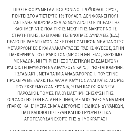
ΠΡΏΤΗ ΦΟΡΆ ΜΕΤΆ ΑΠΟ ΧΡΌΝΙΑ Ο ΠΡΟΫΠΟΛΟΓΙΣΜΌΣ,
ΠΈΦΤΕΙ ΣΤΟ ΑΠΊΣΤΕΥΤΟ 1% ΤΟΥ ΑΕΠ. ΔΕΝ ΦΘΆΝΕΙ ΠΟΥ Η
ΠΑΝΤΕΛΉΣ ΑΠΟΥΣΊΑ ΣΧΕΔΙΑΣΜΟΎ ΑΠΌ ΤΟ ΕΠΊΠΕΔΟ ΤΗΣ
ΚΑΘΗΜΕΡΙΝΉΣ ΠΟΛΙΤΙΚΉΣ ΜΈΧΡΙ ΤΗΣ ΜΑΚΡΌΠΝΟΗΣ
ΣΤΡΑΤΗΓΙΚΉΣ, ΈΧΕΙ ΚΆΝΕΙ ΤΙΣ ΈΝΟΠΛΕΣ ΔΥΝΆΜΕΙΣ (Ε.Δ.)
ΠΕΔΊΟ ΠΕΙΡΑΜΑΤΙΣΜΏΝ, ΑΣΧΈΤΩΝ ΠΟΛΙΤΙΚΏΝ ΜΕ ΑΠΑΝΩΤΈΣ
ΜΕΤΑΡΡΥΘΜΊΣΕΙΣ ΚΑΙ ΑΝΑΚΑΤΑΤΆΞΕΙΣ ΠΆΣΗΣ ΦΎΣΕΩΣ, ΣΤΗΝ
ΠΛΕΙΟΨΗΦΊΑ ΤΟΥΣ ΚΆΚΙΣΤΩΝ (ΜΕΊΩΣΗ ΘΗΤΕΊΑΣ, ΚΛΕΊΣΙΜΟ
ΜΟΝΆΔΩΝ, ΜΗ ΤΉΡΗΣΗ ΕΞΟΠΛΙΣΤΙΚΏΝ ΣΧΕΔΙΑΣΜΏΝ)
ΚΆΠΟΙΟΙ ΕΠΙΘΥΜΟΎΝ ΝΑ ΔΙΑΛΎΣΟΥΝ ΚΑΙ Ό,ΤΙ ΈΧΕΙ ΑΠΟΜΕΊΝΕΙ.
Η ΣΤΑΔΙΑΚΉ, ΜΕΤΆ ΤΑ ΊΜΙΑ ΑΝΑΔΙΆΡΘΡΩΣΗ, ΠΟΥ ΈΓΙΝΕ
ΠΡΌΧΕΙΡΑ ΜΕ ΕΛΆΧΙΣΤΕΣ ΑΛΛΆ ΑΠΟΛΎΤΩΣ ΑΝΑΓΚΑΊΕΣ ΑΓΟΡΈΣ
ΠΟΥ ΕΚΚΡΕΜΟΎΣΑΝ ΧΡΌΝΙΑ, ΉΤΑΝ ΚΑΘΏΣ ΦΑΊΝΕΤΑΙ
ΠΑΡΟΔΙΚΉ. ΤΟΜΈΣ ΓΙΑ ΟΥΣΙΑΣΤΙΚΉ ΕΝΊΣΧΥΣΗ ΤΗΣ
ΟΡΓΆΝΩΣΗΣ ΤΩΝ Ε.Δ. ΔΕΝ ΈΓΙΝΑΝ, ΜΕ ΑΠΟΤΈΛΕΣΜΑ ΝΑ ΜΗΝ
ΥΠΆΡΧΕΙ ΚΑΙ ΣΉΜΕΡΑ ΕΝΙΑΊΑ ΔΙΕΎΘΥΝΣΗ ΕΙΔΙΚΏΝ ΔΥΝΆΜΕΩΝ,
ΓΙΑΤΊ ΚΆΠΟΙΟΙ ΠΊΣΤΕΥΑΝ ΚΑΙ ΠΙΣΤΕΎΟΥΝ ΌΤΙ ΘΑ
ΑΠΟΤΕΛΟΎΣΑΝ ΕΧΘΡΌ ΤΗΣ ΔΗΜΟΚΡΑΤΊΑΣ!