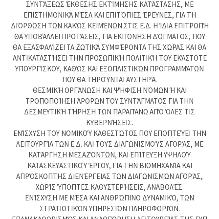
ΣΥΝΤΆΞΕΩΣ ΈΚΘΕΣΗΣ ΕΚΤΊΜΗΣΗΣ ΚΑΤΆΣΤΑΣΗΣ, ΜΕ
ΕΠΙΣΤΗΜΟΝΙΚΆ ΜΈΣΑ ΚΑΙ ΕΠΙΤΌΠΙΕΣ ΈΡΕΥΝΕΣ, ΓΙΑ ΤΗ
ΔΙΌΡΘΩΣΗ ΤΩΝ ΚΑΚΏΣ ΚΕΙΜΈΝΩΝ ΣΤΙΣ Ε.Δ. Η ΊΔΙΑ ΕΠΙΤΡΟΠΉ
ΘΑ ΥΠΟΒΆΛΛΕΙ ΠΡΟΤΆΣΕΙΣ, ΓΙΑ ΕΚΠΌΝΗΣΗ ΔΌΓΜΑΤΟΣ, ΠΟΥ
ΘΑ ΕΞΑΣΦΑΛΊΖΕΙ ΤΑ ΖΩΤΙΚΆ ΣΥΜΦΈΡΟΝΤΑ ΤΗΣ ΧΏΡΑΣ ΚΑΙ ΘΑ
ΑΝΤΙΚΑΤΑΣΤΉΣΕΙ ΤΗΝ ΠΡΟΣΩΠΙΚΉ ΠΟΛΙΤΙΚΉ ΤΟΥ ΕΚΆΣΤΟΤΕ
ΥΠΟΥΡΓΊΣΚΟΥ, ΚΑΘΏΣ ΚΑΙ ΕΞΟΠΛΙΣΤΙΚΏΝ ΠΡΟΓΡΑΜΜΆΤΩΝ
ΠΟΥ ΘΑ ΤΗΡΟΎΝΤΑΙ ΑΥΣΤΗΡΆ.
ΘΕΣΜΙΚΉ ΟΡΓΆΝΩΣΗ ΚΑΙ ΨΉΦΙΣΗ ΝΌΜΩΝ Ή ΚΑΙ
ΤΡΟΠΟΠΟΊΗΣΗ ΆΡΘΡΩΝ ΤΟΥ ΣΥΝΤΆΓΜΑΤΟΣ ΓΙΑ ΤΗΝ
ΔΕΣΜΕΥΤΙΚΉ ΤΉΡΗΣΗ ΤΩΝ ΠΑΡΑΠΆΝΩ ΑΠΌ ΌΛΕΣ ΤΙΣ
ΚΥΒΕΡΝΉΣΕΙΣ.
ΕΝΊΣΧΥΣΗ ΤΟΥ ΝΟΜΙΚΟΎ ΚΑΘΕΣΤΏΤΟΣ ΠΟΥ ΕΠΟΠΤΕΎΕΙ ΤΗΝ
ΛΕΙΤΟΥΡΓΊΑ ΤΩΝ Ε.Δ. ΚΑΙ ΤΟΥΣ ΔΙΑΓΩΝΙΣΜΟΎΣ ΑΓΟΡΆΣ, ΜΕ
ΚΑΤΆΡΓΗΣΗ ΜΕΣΑΖΌΝΤΩΝ, ΚΑΙ ΕΠΊΤΕΥΞΗ ΥΨΗΛΟΎ
ΚΑΤΑΣΚΕΥΑΣΤΙΚΟΎ ΈΡΓΟΥ, ΓΙΑ ΤΗΝ ΒΙΟΜΗΧΑΝΊΑ ΚΑΙ
ΑΠΡΌΣΚΟΠΤΗΣ ΔΙΕΝΈΡΓΕΙΑΣ ΤΩΝ ΔΙΑΓΩΝΙΣΜΏΝ ΑΓΟΡΆΣ,
ΧΩΡΊΣ ΎΠΟΠΤΕΣ ΚΑΘΥΣΤΕΡΉΣΕΙΣ, ΑΝΑΒΟΛΈΣ.
ΕΝΊΣΧΥΣΗ ΜΕ ΜΈΣΑ ΚΑΙ ΑΝΘΡΏΠΙΝΟ ΔΥΝΑΜΙΚΌ, ΤΩΝ
ΣΤΡΑΤΙΩΤΙΚΏΝ ΥΠΗΡΕΣΙΏΝ ΠΛΗΡΟΦΟΡΙΏΝ.