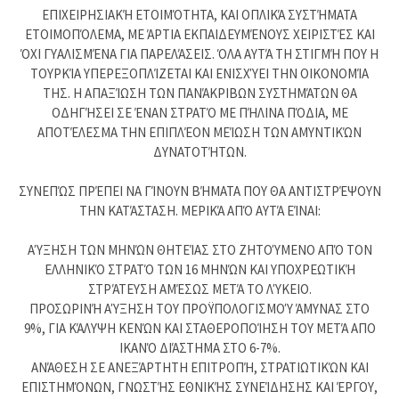
ΕΠΙΧΕΙΡΗΣΙΑΚΉ ΕΤΟΙΜΌΤΗΤΑ, ΚΑΙ ΟΠΛΙΚΆ ΣΥΣΤΉΜΑΤΑ
ΕΤΟΙΜΟΠΌΛΕΜΑ, ΜΕ ΆΡΤΙΑ ΕΚΠΑΙΔΕΥΜΈΝΟΥΣ ΧΕΙΡΙΣΤΈΣ ΚΑΙ
ΌΧΙ ΓΥΑΛΙΣΜΈΝΑ ΓΙΑ ΠΑΡΕΛΆΣΕΙΣ. ΌΛΑ ΑΥΤΆ ΤΗ ΣΤΙΓΜΉ ΠΟΥ Η
ΤΟΥΡΚΊΑ ΥΠΕΡΕΞΟΠΛΊΖΕΤΑΙ ΚΑΙ ΕΝΙΣΧΎΕΙ ΤΗΝ ΟΙΚΟΝΟΜΊΑ
ΤΗΣ. Η ΑΠΑΞΊΩΣΗ ΤΩΝ ΠΑΝΆΚΡΙΒΩΝ ΣΥΣΤΗΜΆΤΩΝ ΘΑ
ΟΔΗΓΉΣΕΙ ΣΕ ΈΝΑΝ ΣΤΡΑΤΌ ΜΕ ΠΉΛΙΝΑ ΠΌΔΙΑ, ΜΕ
ΑΠΟΤΈΛΕΣΜΑ ΤΗΝ ΕΠΙΠΛΈΟΝ ΜΕΊΩΣΗ ΤΩΝ ΑΜΥΝΤΙΚΏΝ
ΔΥΝΑΤΟΤΉΤΩΝ.
ΣΥΝΕΠΏΣ ΠΡΈΠΕΙ ΝΑ ΓΊΝΟΥΝ ΒΉΜΑΤΑ ΠΟΥ ΘΑ ΑΝΤΙΣΤΡΈΨΟΥΝ
ΤΗΝ ΚΑΤΆΣΤΑΣΗ. ΜΕΡΙΚΆ ΑΠΌ ΑΥΤΆ ΕΊΝΑΙ:
ΑΎΞΗΣΗ ΤΩΝ ΜΗΝΏΝ ΘΗΤΕΊΑΣ ΣΤΟ ΖΗΤΟΎΜΕΝΟ ΑΠΌ ΤΟΝ
ΕΛΛΗΝΙΚΌ ΣΤΡΑΤΌ ΤΩΝ 16 ΜΗΝΏΝ ΚΑΙ ΥΠΟΧΡΕΩΤΙΚΉ
ΣΤΡΆΤΕΥΣΗ ΑΜΈΣΩΣ ΜΕΤΆ ΤΟ ΛΎΚΕΙΟ.
ΠΡΟΣΩΡΙΝΉ ΑΎΞΗΣΗ ΤΟΥ ΠΡΟΫΠΟΛΟΓΙΣΜΟΎ ΆΜΥΝΑΣ ΣΤΟ
9%, ΓΙΑ ΚΆΛΥΨΗ ΚΕΝΏΝ ΚΑΙ ΣΤΑΘΕΡΟΠΟΊΗΣΗ ΤΟΥ ΜΕΤΆ ΑΠΟ
ΙΚΑΝΌ ΔΙΆΣΤΗΜΑ ΣΤΟ 6-7%.
ΑΝΆΘΕΣΗ ΣΕ ΑΝΕΞΆΡΤΗΤΗ ΕΠΙΤΡΟΠΉ, ΣΤΡΑΤΙΩΤΙΚΏΝ ΚΑΙ
ΕΠΙΣΤΗΜΌΝΩΝ, ΓΝΩΣΤΉΣ ΕΘΝΙΚΉΣ ΣΥΝΕΊΔΗΣΗΣ ΚΑΙ ΈΡΓΟΥ,