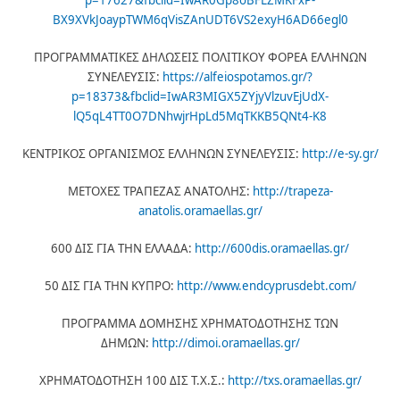
p=17627&fbclid=IwAR0Gp8oBFLZMKFxP-
BX9XVkJoaypTWM6qVisZAnUDT6VS2exyH6AD66egl0
ΠΡΟΓΡΑΜΜΑΤΙΚΕΣ ΔΗΛΩΣΕΙΣ ΠΟΛΙΤΙΚΟΥ ΦΟΡΕΑ ΕΛΛΗΝΩΝ
ΣΥΝΕΛΕΥΣΙΣ:
https://alfeiospotamos.gr/?
p=18373&fbclid=IwAR3MIGX5ZYjyVlzuvEjUdX-
lQ5qL4TT0O7DNhwjrHpLd5MqTKKB5QNt4-K8
ΚΕΝΤΡΙΚΟΣ ΟΡΓΑΝΙΣΜΟΣ ΕΛΛΗΝΩΝ ΣΥΝΕΛΕΥΣΙΣ:
http://e-sy.gr/
ΜΕΤΟΧΕΣ ΤΡΑΠΕΖΑΣ ΑΝΑΤΟΛΗΣ:
http://trapeza-
anatolis.oramaellas.gr/
600 ΔΙΣ ΓΙΑ ΤΗΝ ΕΛΛΑΔΑ:
http://600dis.oramaellas.gr/
50 ΔΙΣ ΓΙΑ ΤΗΝ ΚΥΠΡΟ:
http://www.endcyprusdebt.com/
ΠΡΟΓΡΑΜΜΑ ΔΟΜΗΣΗΣ ΧΡΗΜΑΤΟΔΟΤΗΣΗΣ ΤΩΝ
ΔΗΜΩΝ:
http://dimoi.oramaellas.gr/
ΧΡΗΜΑΤΟΔΟΤΗΣΗ 100 ΔΙΣ Τ.Χ.Σ.:
http://txs.oramaellas.gr/