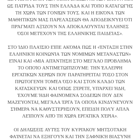
ΩΣ ΠΑΤΡΊΔΑ ΤΟΥΣ ΤΗΝ ΕΛΛΆΔΑ ΚΑΙ ΤΌΠΟ ΚΑΤΑΓΩΓΉΣ
ΤΗ ΧΏΡΑ ΤΩΝ ΓΟΝΙΏΝ ΤΟΥΣ. ΚΑΙ Η ΕΙΚΌΝΑ ΤΩΝ
ΜΑΘΗΤΙΚΏΝ ΜΑΣ ΠΑΡΕΛΆΣΕΩΝ ΘΑ ΑΠΟΔΕΙΚΝΎΕΙ ΌΤΙ
ΠΡΆΓΜΑΤΙ ΑΞΊΖΟΥΝ ΝΑ ΑΠΟΚΑΛΟΎΝΤΑΙ ΈΛΛΗΝΕΣ
ΌΣΟΙ ΜΕΤΈΧΟΥΝ ΤΗΣ ΕΛΛΗΝΙΚΉΣ ΠΑΙΔΕΊΑΣ».
ΣΤΟ ΊΔΙΟ ΠΛΑΊΣΙΟ ΕΊΠΕ ΑΚΌΜΑ ΠΩΣ Η «ΈΝΤΑΞΗ ΣΤΗΝ
ΕΛΛΗΝΙΚΉ ΚΟΙΝΩΝΊΑ ΤΩΝ ΝΌΜΙΜΩΝ ΜΕΤΑΝΑΣΤΏΝ»
ΕΊΝΑΙ ΚΑΙ «ΜΙΑ ΑΠΆΝΤΗΣΗ ΣΤΟ ΜΕΓΆΛΟ ΠΡΌΒΛΗΜΑ
ΤΟ ΟΠΟΊΟ ΑΝΤΙΜΕΤΩΠΊΖΟΥΜΕ: ΤΗΝ ΈΛΛΕΙΨΗ
ΕΡΓΑΤΙΚΏΝ ΧΕΡΙΏΝ ΠΟΥ ΠΑΡΑΤΗΡΕΊΤΑΙ ΤΌΣΟ ΣΤΟΝ
ΠΡΩΤΟΓΕΝΉ ΤΟΜΈΑ ΌΣΟ ΚΑΙ ΣΤΟΝ ΚΛΆΔΟ ΤΩΝ
ΚΑΤΑΣΚΕΥΏΝ. ΚΑΙ ΌΠΩΣ ΞΈΡΕΤΕ, ΥΠΆΡΧΕΙ ΉΔΗ,
ΈΧΟΥΜΕ ΉΔΗ ΦΑΙΝΌΜΕΝΑ ΣΟΔΕΙΏΝ ΠΟΥ ΔΕΝ
ΜΑΖΕΎΟΝΤΑΙ, ΜΕΓΆΛΑ ΈΡΓΑ ΤΑ ΟΠΟΊΑ ΚΙΝΔΥΝΕΎΟΥΝ
ΣΉΜΕΡΑ ΝΑ ΚΑΘΥΣΤΕΡΉΣΟΥΝ, ΕΠΕΙΔΉ ΠΟΛΎ ΑΠΛΆ
ΛΕΊΠΟΥΝ ΑΠΌ ΤΗ ΧΏΡΑ ΕΡΓΑΤΙΚΆ ΧΈΡΙΑ».
ΟΙ ΔΗΛΏΣΕΙΣ ΑΥΤΈΣ ΤΟΥ ΚΥΡΙΆΚΟΥ ΜΗΤΣΟΤΆΚΗ
ΦΑΊΝΕΤΑΙ ΝΑ ΕΞΗΓΟΎΝ ΚΑΙ ΤΗΝ ΞΑΦΝΙΚΉ ΒΙΑΣΎΝΗ