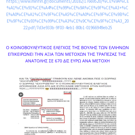
https://www.minfin.gr/documents/20182/17669520/%CE%9A%CE
%A1%CE%91%CE%A4%CE%99%CE%9A%CE%9F%CE%A3+%C
E%A0%CE%A1%CE%9F%CE%A5%CE%A0%CE%9F%CE%9B%C
E%9F%CE%93%CE%99%CE%A3%CE%9C%CE%9F%CE%A3_20
22.pdf/7d3e933b-9f03-4eb1-80b1-01966949eb25
Ο ΚΟΙΝΟΒΟΥΛΕΥΤΙΚΟΣ ΕΛΕΓΧΟΣ ΤΗΣ ΒΟΥΛΗΣ ΤΩΝ ΕΛΛΗΝΩΝ 
ΕΠΙΚΕΙΡΩΝΕΙ ΤΗΝ ΑΞΙΑ ΤΩΝ ΜΕΤΟΧΩΝ ΤΗΣ ΤΡΑΠΕΖΑΣ ΤΗΣ 
ΑΝΑΤΟΛΗΣ ΣΕ 670 ΔΙΣ ΕΥΡΩ ΑΝΑ ΜΕΤΟΧΗ