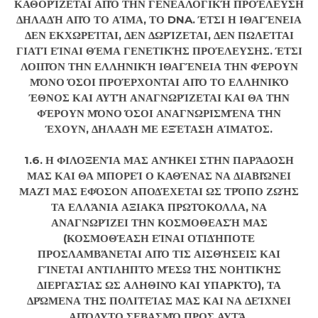
ΚΑΘΟΡΊΖΕΤΑΙ ΑΠΌ ΤΗΝ ΓΕΝΕΑΛΟΓΙΚΉ ΠΡΟΈΛΕΥΣΗ
ΔΗΛΑΔΉ ΑΠΌ ΤΟ ΑΊΜΑ, ΤΟ DNA. ΈΤΣΙ Η ΙΘΑΓΈΝΕΙΑ
ΔΕΝ ΕΚΧΩΡΕΊΤΑΙ, ΔΕΝ ΔΩΡΊΖΕΤΑΙ, ΔΕΝ ΠΩΛΕΊΤΑΙ
ΓΙΑΤΊ ΕΊΝΑΙ ΘΈΜΑ ΓΕΝΕΤΙΚΉΣ ΠΡΟΈΛΕΥΣΗΣ. ΈΤΣΙ
ΛΟΙΠΌΝ ΤΗΝ ΕΛΛΗΝΙΚΉ ΙΘΑΓΈΝΕΙΑ ΤΗΝ ΦΈΡΟΥΝ
ΜΌΝΟ ΌΣΟΙ ΠΡΟΈΡΧΟΝΤΑΙ ΑΠΌ ΤΟ ΕΛΛΗΝΙΚΌ
ΈΘΝΟΣ ΚΑΙ ΑΥΤΉ ΑΝΑΓΝΩΡΊΖΕΤΑΙ ΚΑΙ ΘΑ ΤΗΝ
ΦΈΡΟΥΝ ΜΌΝΟ ΌΣΟΙ ΑΝΑΓΝΩΡΙΣΜΈΝΑ ΤΗΝ
ΈΧΟΥΝ, ΔΗΛΑΔΉ ΜΕ ΕΞΈΤΑΣΗ ΑΊΜΑΤΟΣ.
1.6. Η ΦΙΛΟΞΕΝΊΑ ΜΑΣ ΑΝΉΚΕΙ ΣΤΗΝ ΠΑΡΆΔΟΣΗ
ΜΑΣ ΚΑΙ ΘΑ ΜΠΟΡΕΊ Ο ΚΑΘΈΝΑΣ ΝΑ ΔΙΑΒΙΏΝΕΙ
ΜΑΖΊ ΜΑΣ ΕΦΌΣΟΝ ΑΠΟΔΈΧΕΤΑΙ ΩΣ ΤΡΌΠΟ ΖΩΉΣ
ΤΑ ΕΛΛΆΝΙΑ ΑΞΙΑΚΆ ΠΡΩΤΌΚΟΛΛΑ, ΝΑ
ΑΝΑΓΝΩΡΊΖΕΙ ΤΗΝ ΚΟΣΜΟΘΕΑΣΉ ΜΑΣ
(ΚΟΣΜΟΘΈΑΣΗ ΕΊΝΑΙ ΟΤΙΔΉΠΟΤΕ
ΠΡΟΣΛΑΜΒΆΝΕΤΑΙ ΑΠΌ ΤΙΣ ΑΙΣΘΉΣΕΙΣ ΚΑΙ
ΓΊΝΕΤΑΙ ΑΝΤΙΛΗΠΤΌ ΜΈΣΩ ΤΗΣ ΝΟΗΤΙΚΉΣ
ΔΙΕΡΓΑΣΊΑΣ ΩΣ ΑΛΗΘΙΝΌ ΚΑΙ ΥΠΑΡΚΤΌ), ΤΑ
ΔΡΏΜΕΝΑ ΤΗΣ ΠΟΛΙΤΕΊΑΣ ΜΑΣ ΚΑΙ ΝΑ ΔΕΊΧΝΕΙ
ΑΠΌΛΥΤΟ ΣΕΒΑΣΜΌ ΠΡΟΣ ΑΥΤΆ.