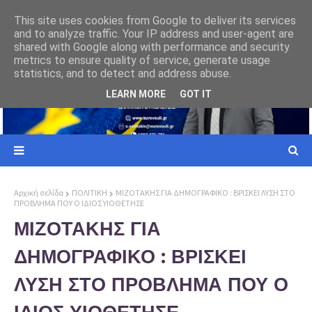
ΕΥΡΩΠΑΙΚΗ ΕΝΩΣΗ
This site uses cookies from Google to deliver its services
and to analyze traffic. Your IP address and user-agent are
ι σε
Γιατί ο Ελληνας Πολίτης πρέπει να επιλέξει την Ελλήνων Συνέλευσις
shared with Google along with performance and security
metrics to ensure quality of service, generate usage
statistics, and to detect and address abuse.
LEARN MORE
GOT IT
Αρχική σελίδα
ΠΟΛΙΤΙΚΗ
ΜΙΖΟΤΑΚΗΣ ΓΙΑ ΔΗΜΟΓΡΑΦΙΚΟ : ΒΡΙΣΚΕΙ ΛΥΣΗ ΣΤΟ
ΠΡΟΒΛΗΜΑ ΠΟΥ Ο ΙΔΙΟΣ ΥΙΟΘΕΤΗΣΕ
ΜΙΖΟΤΑΚΗΣ ΓΙΑ
ΔΗΜΟΓΡΑΦΙΚΟ : ΒΡΙΣΚΕΙ
ΛΥΣΗ ΣΤΟ ΠΡΟΒΛΗΜΑ ΠΟΥ Ο