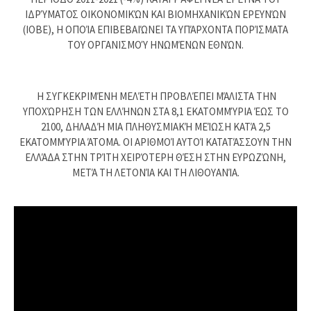
ΙΔΡΎΜΑΤΟΣ ΟΙΚΟΝΟΜΙΚΏΝ ΚΑΙ ΒΙΟΜΗΧΑΝΙΚΏΝ ΕΡΕΥΝΏΝ
(ΙΟΒΕ), Η ΟΠΟΊΑ ΕΠΙΒΕΒΑΙΏΝΕΙ ΤΑ ΥΠΆΡΧΟΝΤΑ ΠΟΡΊΣΜΑΤΑ
ΤΟΥ ΟΡΓΑΝΙΣΜΟΎ ΗΝΩΜΈΝΩΝ ΕΘΝΏΝ.
Η ΣΥΓΚΕΚΡΙΜΈΝΗ ΜΕΛΈΤΗ ΠΡΟΒΛΈΠΕΙ ΜΆΛΙΣΤΑ ΤΗΝ
ΥΠΟΧΏΡΗΣΗ ΤΩΝ ΕΛΛΉΝΩΝ ΣΤΑ 8,1 ΕΚΑΤΟΜΜΎΡΙΑ ΈΩΣ ΤΟ
2100, ΔΗΛΑΔΉ ΜΙΑ ΠΛΗΘΥΣΜΙΑΚΉ ΜΕΊΩΣΗ ΚΑΤΆ 2,5
ΕΚΑΤΟΜΜΎΡΙΑ ΆΤΟΜΑ. ΟΙ ΑΡΙΘΜΟΊ ΑΥΤΟΊ ΚΑΤΑΤΆΣΣΟΥΝ ΤΗΝ
ΕΛΛΆΔΑ ΣΤΗΝ ΤΡΊΤΗ ΧΕΙΡΌΤΕΡΗ ΘΈΣΗ ΣΤΗΝ ΕΥΡΩΖΏΝΗ,
ΜΕΤΆ ΤΗ ΛΕΤΟΝΊΑ ΚΑΙ ΤΗ ΛΙΘΟΥΑΝΊΑ.