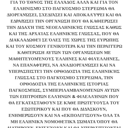
ΓΙΑ ΤΟ ΈΘΝΟΣ ΤΗΣ ΕΛΛΆΔΟΣ ΑΛΛΆ ΚΑΙ ΓΙΑ ΤΟΝ
ΕΛΛΗΝΙΣΜΌ ΣΤΟ ΠΑΓΚΌΣΜΙΟ ΣΤΕΡΈΩΜΑ ΘΑ
ΔΙΟΡΓΑΝΏΣΕΙ, ΣΧΕΔΙΆΣΕΙ ΚΑΙ ΑΠΟΚΑΛΎΨΕΙ ΚΑΙ ΘΑ
ΕΔΡΑΙΏΣΕΙ ΤΗΝ ΟΡΓΆΝΩΣΗ ΠΟΥ ΘΑ ΚΑΘΙΕΡΏΣΕΙ
ΤΗΝ ΔΙΔΑΧΉ ΤΗΣ ΝΕΟΕΛΛΗΝΙΚΉΣ ΓΛΏΣΣΑΣ ΚΑΘΏΣ
ΚΑΙ ΤΗΣ ΑΡΧΑΊΑΣ ΕΛΛΗΝΙΚΉΣ ΓΛΏΣΣΑΣ, ΠΟΥ ΘΑ
ΔΙΑΚΛΑΔΩΘΕΊ ΣΕ ΌΛΕΣ ΤΙΣ ΧΏΡΕΣ ΤΗΣ ΕΥΡΏΠΗΣ
ΚΑΙ ΤΟΥ ΚΌΣΜΟΥ ΓΕΝΙΚΌΤΕΡΑ ΚΑΙ ΤΗΝ ΠΕΡΑΙΤΈΡΩ
ΚΑΘΙΈΡΩΣΗ ΑΥΤΏΝ ΤΩΝ ΟΡΓΑΝΏΣΕΩΝ ΜΕ
ΜΑΘΗΤΕΥΟΜΈΝΟΥΣ ΈΛΛΗΝΕΣ ΚΑΙ ΦΙΛΈΛΛΗΝΕΣ,
ΝΑ ΕΠΑΝΑΦΈΡΕΙ, ΝΑ ΑΝΑΔΙΟΡΓΑΝΏΣΕΙ ΚΑΙ ΝΑ
ΥΠΕΡΑΣΠΙΣΤΕΊ ΤΗΝ ΟΡΘΟΔΟΞΊΑ ΤΗΣ ΕΛΛΗΝΙΚΉΣ
ΓΛΏΣΣΑΣ ΣΤΟ ΠΑΓΚΌΣΜΙΟ ΣΤΕΡΈΩΜΑ, ΤΗΝ
ΟΡΘΟΔΟΞΊΑ ΤΗΣ ΕΛΛΗΝΙΚΉΣ ΙΣΤΟΡΊΑΣ
ΠΑΓΚΟΣΜΊΩΣ, ΣΥΜΠΕΡΙΛΑΜΒΑΝΟΜΈΝΩΝ ΑΥΤΏΝ
ΤΩΝ ΕΠΙΤΡΟΠΏΝ ΕΛΛΉΝΩΝ & ΦΙΛΕΛΛΉΝΩΝ ΠΟΥ
ΘΑ ΕΓΚΑΤΑΣΤΑΘΟΎΝ ΣΕ ΚΆΘΕ ΠΡΩΤΕΎΟΥΣΑ ΤΟΥ
ΕΞΩΤΕΡΙΚΟΎ ΚΑΙ ΠΟΥ ΘΑ ΔΙΔΆΣΚΟΥΝ,
ΕΝΗΜΕΡΏΣΟΥΝ ΚΑΙ ΝΑ «ΕΚΠΟΛΙΤΊΣΟΥΝ» ΌΛΑ ΤΑ
ΜΗ ΕΛΛΗΝΙΚΆ ΝΟΜΟΘΕΤΙΚΆ ΣΏΜΑΤΑ ΌΠΟΥ ΘΑ
ΔΙΑΤΗΡΟΎΝ, ΕΝΙΣΧΎΟΥΝ ΚΑΙ ΘΑ ΥΠΕΡΑΣΠΊΖΟΝΤΑΙ