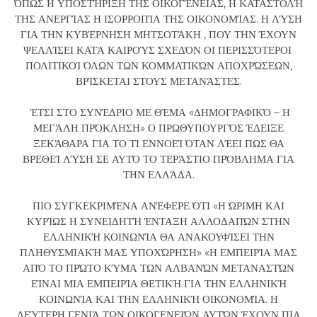
ΌΠΩΣ Η ΥΠΟΣΤΉΡΙΞΗ ΤΗΣ ΟΙΚΟΓΈΝΕΙΑΣ, Η ΚΑΤΑΣΤΟΛΉ
ΤΗΣ ΑΝΕΡΓΊΑΣ Η ΙΣΟΡΡΟΠΊΑ ΤΗΣ ΟΙΚΟΝΟΜΊΑΣ. Η ΛΎΣΗ
ΓΙΑ ΤΗΝ ΚΥΒΈΡΝΗΣΗ ΜΗΤΣΟΤΆΚΗ , ΠΟΥ ΤΗΝ ΈΧΟΥΝ
ΨΕΛΛΊΣΕΙ ΚΑΤΆ ΚΑΙΡΟΎΣ ΣΧΕΔΌΝ ΟΙ ΠΕΡΙΣΣΌΤΕΡΟΙ
ΠΟΛΙΤΙΚΟΊ ΌΛΩΝ ΤΩΝ ΚΟΜΜΑΤΙΚΏΝ ΑΠΟΧΡΏΣΕΩΝ,
ΒΡΊΣΚΕΤΑΙ ΣΤΟΥΣ ΜΕΤΑΝΆΣΤΕΣ.
ΈΤΣΙ ΣΤΟ ΣΥΝΈΔΡΙΟ ΜΕ ΘΈΜΑ «ΔΗΜΟΓΡΑΦΙΚΌ – Η
ΜΕΓΆΛΗ ΠΡΌΚΛΗΣΗ» Ο ΠΡΩΘΥΠΟΥΡΓΌΣ ΈΔΕΙΞΕ
ΞΕΚΆΘΑΡΑ ΓΙΑ ΤΟ ΤΙ ΕΝΝΟΕΊ ΌΤΑΝ ΛΈΕΙ ΠΩΣ ΘΑ
ΒΡΕΘΕΊ ΛΎΣΗ ΣΕ ΑΥΤΌ ΤΟ ΤΕΡΆΣΤΙΟ ΠΡΌΒΛΗΜΑ ΓΙΑ
ΤΗΝ ΕΛΛΆΔΑ.
ΠΙΟ ΣΥΓΚΕΚΡΙΜΈΝΑ ΑΝΈΦΕΡΕ ΌΤΙ «Η ΏΡΙΜΗ ΚΑΙ
ΚΥΡΊΩΣ Η ΣΥΝΕΙΔΗΤΉ ΈΝΤΑΞΗ ΑΛΛΟΔΑΠΏΝ ΣΤΗΝ
ΕΛΛΗΝΙΚΉ ΚΟΙΝΩΝΊΑ ΘΑ ΑΝΑΚΟΥΦΊΣΕΙ ΤΗΝ
ΠΛΗΘΥΣΜΙΑΚΉ ΜΑΣ ΥΠΟΧΏΡΗΣΗ» «Η ΕΜΠΕΙΡΊΑ ΜΑΣ
ΑΠΌ ΤΟ ΠΡΏΤΟ ΚΎΜΑ ΤΩΝ ΑΛΒΑΝΏΝ ΜΕΤΑΝΑΣΤΏΝ
ΕΊΝΑΙ ΜΙΑ ΕΜΠΕΙΡΊΑ ΘΕΤΙΚΉ ΓΙΑ ΤΗΝ ΕΛΛΗΝΙΚΉ
ΚΟΙΝΩΝΊΑ ΚΑΙ ΤΗΝ ΕΛΛΗΝΙΚΉ ΟΙΚΟΝΟΜΊΑ. Η
ΔΕΎΤΕΡΗ ΓΕΝΙΆ ΤΩΝ ΟΙΚΟΓΕΝΕΙΏΝ ΑΥΤΏΝ ΈΧΟΥΝ ΠΙΑ