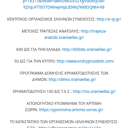
p=18373&fbclid=IwAR3MIGX5ZYjyVlzuvEjUdX-
lQ5qL4TT0O7DNhwjrHpLd5MqTKKB5QNt4-K8
ΚΕΝΤΡΙΚΟΣ ΟΡΓΑΝΙΣΜΟΣ ΕΛΛΗΝΩΝ ΣΥΝΕΛΕΥΣΙΣ:
http://e-sy.gr/
ΜΕΤΟΧΕΣ ΤΡΑΠΕΖΑΣ ΑΝΑΤΟΛΗΣ:
http://trapeza-
anatolis.oramaellas.gr/
600 ΔΙΣ ΓΙΑ ΤΗΝ ΕΛΛΑΔΑ:
http://600dis.oramaellas.gr/
50 ΔΙΣ ΓΙΑ ΤΗΝ ΚΥΠΡΟ:
http://www.endcyprusdebt.com/
ΠΡΟΓΡΑΜΜΑ ΔΟΜΗΣΗΣ ΧΡΗΜΑΤΟΔΟΤΗΣΗΣ ΤΩΝ
ΔΗΜΩΝ:
http://dimoi.oramaellas.gr/
ΧΡΗΜΑΤΟΔΟΤΗΣΗ 100 ΔΙΣ Τ.Χ.Σ.:
http://txs.oramaellas.gr/
ΑΠΟΛΟΓΗΤΙΚΟ ΥΠΟΜΝΗΜΑ ΤΟΥ ΑΡΤΕΜΗ
ΣΩΡΡΑ:
https://ypomnima.artemis-sorras.gr/
ΤΟ ΚΑΤΑΣΤΑΤΙΚΟ ΤΩΝ ΟΡΓΑΝΙΣΜΩΝ «ΕΛΛΗΝΩΝ ΣΥΝΕΛΕΥΣΙΣ-